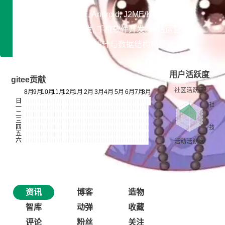
专长领域：Java EE, Android, J2ME/K-Java
开发平台：WEB开发, 手机软件开发, 网站运营/站长,
CTO/CEO/CXO, 软件设计与数据结构和算法
用户活跃度
gitee贡献
资讯
博客
造物
智库
动弹
收藏
评论
粉丝
关注