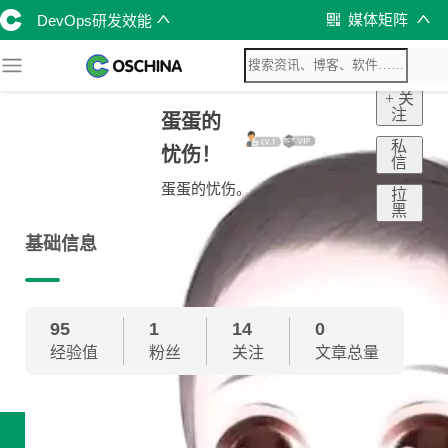
媒体矩阵
DevOps研发效能
+ 关
注
蛋蛋的
私
忧伤！
信
蛋蛋的忧伤。
拉
黑
基础信息
95
1
14
0
经验值
粉丝
关注
文章总量
技术雷达