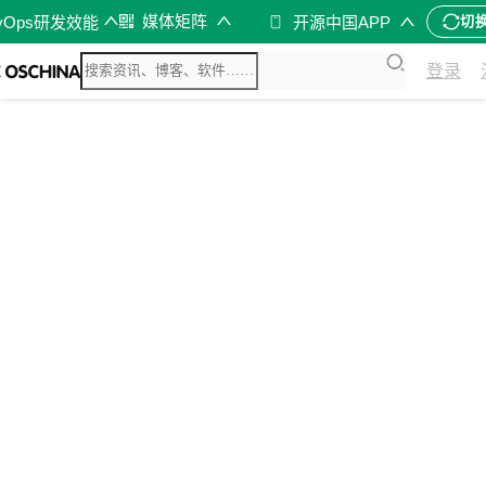
媒体矩阵
vOps研发效能
开源中国APP
切
登录