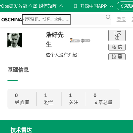
媒体矩阵
vOps研发效能
开源中国APP
切
登录
+ 关
浩好先
注
生
私 信
这个人没有介绍！
拉 黑
基础信息
0
1
1
0
经验值
粉丝
关注
文章总量
技术雷达