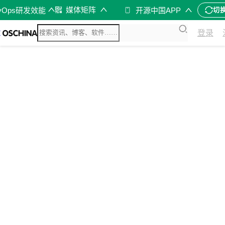
媒体矩阵
vOps研发效能
开源中国APP
切
登录