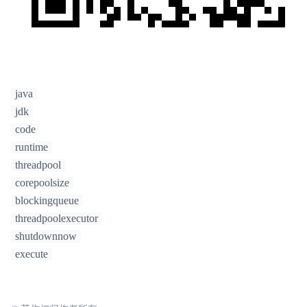
java
jdk
code
runtime
threadpool
corepoolsize
blockingqueue
threadpoolexecutor
shutdownnow
execute