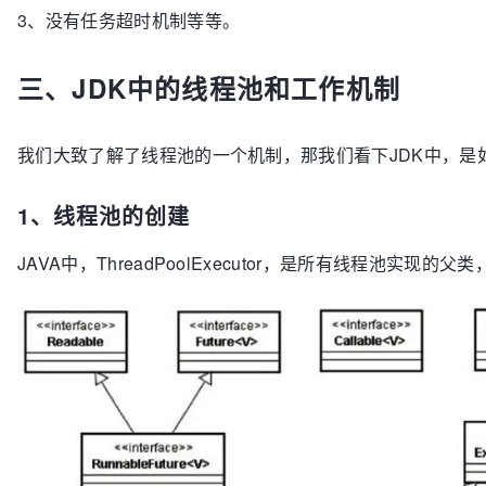
return
 name;

3、没有任务超时机制等等。
        	workThreads[i] = 
null
;
//help gc
        }

        }

        taskQueue.clear();
// 清空任务队列
三、JDK中的线程池和工作机制
@Override
    }

public
void
run
()
 {
// 执行任务
try
 {

// 覆盖toString方法，返回线程池信息：工作线程个数
我们大致了解了线程池的一个机制，那我们看下JDK中，是
                Thread.sleep(r.nextInt(
1000
)+
2000
);

@Override
            } 
catch
 (InterruptedException e) {

public
 String 
toString
()
 {

                System.out.println(Thread.curr
1、线程池的创建
return
"WorkThread number:"
 + worker_num

InterruptedException:"
                + 
"  wait task number:"
 + taskQueue.
                        +Thread.currentThread().isInterrupted());

JAVA中，ThreadPoolExecutor，是所有线程池实现的
    }

            }

            System.out.println(
"任务 "
 + name + 
" 完
/**

        }

     * 内部类，工作线程

    }

     */
private
class
WorkThread
extends
Thread
{

@Override
public
void
run
()
{

Runnable
r
=
null
;
