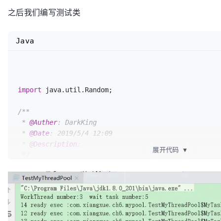
// 任务队列，作为一个缓冲
之后我们编写测试类
private
final
 BlockingQueue<Runnable> taskQueue;
private
final
int
 worker_num;
//用户在构造这个池，
Java
// 创建具有默认线程个数的线程池
public
MyThreadPool
()
 {

this
(WORK_NUM,TASK_COUNT);

    }

import
 java.util.Random;

// 创建线程池,worker_num为线程池中工作线程的个数
/**

public
MyThreadPool
(
int
 worker_num,
int
 taskCoun
 * 
@Auther
: DarkKing

if
 (worker_num<=
0
) worker_num = WORK_NUM;

 * 
@Date
: 2019/5/4 12:09

if
(taskCount<=
0
) taskCount = TASK_COUNT;

 * 
@Description
:

this
.worker_num = worker_num;

展开代码
▼
 */
        taskQueue = 
new
ArrayBlockingQueue
<>(taskCou
public
class
TestMyThreadPool
 {

        workThreads = 
new
WorkThread
[worker_num];

public
static
void
main
(String[] args)
throws
 I
for
(
int
 i=
0
;i<worker_num;i++) {

// 创建3个线程的线程池
        	workThreads[i] = 
new
WorkThread
();

MyThreadPool
t
=
new
MyThreadPool
(
3
,
0
);

        	workThreads[i].start();

        t.execute(
new
MyTask
(
"testA"
));

        }

        t.execute(
new
MyTask
(
"testB"
));
