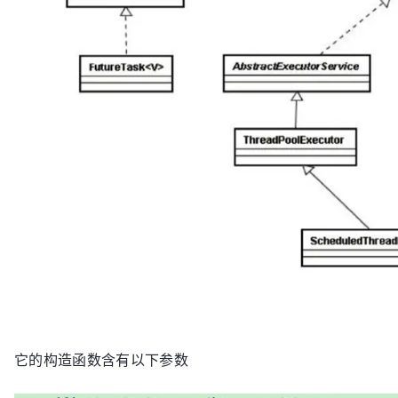
try
 {

while
 (!isInterrupte
//监听阻塞队列，
					r = taskQueue.take();

if
(r!=
null
) 
				
ready exec :"
+r);

						r.run();

					}

					r = 
null
;
//
				} 

			} 
catch
 (Exception e) {

// 
TODO:
 handle exc
			}

    	}

//停止线程
public
void
stopWorker
()
 {

它的构造函数含有以下参数
    		interrupt();

    	}
