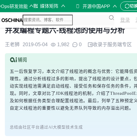
媒体矩阵
vOps研发效能
开源中国APP
切
登录
并发编程专题六-线程池的使用与分析
王老狮
2019-05-04
1,982
0
收录于
服务端
专区
五一后恢复学习，本文介绍了线程池的概念与优势：它能降低
理性。通过分析线程过多的影响，提出了线程池的设计要点，
动实现线程池需满足启动线程、接受任务和保存任务的条件，
现。同时，文章对比了JDK线程池的机制，介绍了ThreadPoolE
及如何根据任务类型合理配置线程池。最后，列举了五种预定
自定义线程池的重要性以避免无界队列导致的内存溢出问题。
总结由社区平台通过AI大模型技术生成