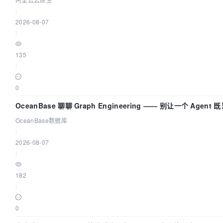
|
2026-08-07
|
135
|
0
OceanBase 聊聊 Graph Engineering —— 别让一个 Agen
OceanBase数据库
|
2026-08-07
|
182
|
0