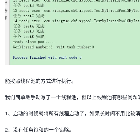
        t.execute(
new
MyTask
(
"testC"
));

    }

        t.execute(
new
MyTask
(
"testD"
));

        t.execute(
new
MyTask
(
"testE"
));

// 执行任务,其实只是把任务加入任务队列，什么时候执行
        System.out.println(t);

public
void
execute
(Runnable task)
 {

        Thread.sleep(
10000
);

try
 {

        t.destroy();
// 所有线程都执行完成才destory
			taskQueue.put(task);

        System.out.println(t);

		} 
catch
 (InterruptedException e) {

    }

			e.printStackTrace();

		}

// 任务类
static
class
MyTask
implements
Runnable
 {

    }

能按照线程池的方式进行执行。
private
 String name;

private
Random
r
=
new
Random
();

我们简单地手动写了一个线程池，但以上线程池有哪些问题
// 销毁线程池,该方法保证在所有任务都完成的情况下才销
销毁
public
MyTask
(String name)
 {

public
void
destroy
()
 {

1、启动的时候就将所有线程启动了，如果长时间不用比较
this
.name = name;

// 工作线程停止工作，且置为null
        }

        System.out.println(
"ready close pool....."
);
2、没有任务饱和的一个错略。
for
(
int
 i=
0
;i<worker_num;i++) {

public
 String 
getName
()
 {

        	workThreads[i].stopWorker();
