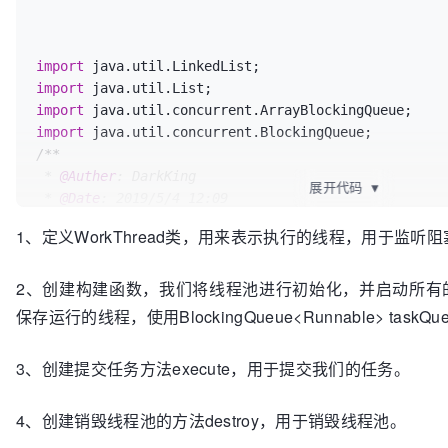
import
import
import
import
/**

 * 
@Auther
: DarkKing

展开代码
▼
 * 
@Date
: 2019/5/4 12:09

 * 
@Description
:

1、定义WorkThread类，用来表示执行的线程，用于监听
 */
public
class
MyThreadPool
 {

2、创建构建函数，我们将线程池进行初始化，并启动所有的工作
// 线程池中默认线程的个数为5
private
static
int
WORK_NUM
=
5
;

保存运行的线程，使用BlockingQueue<Runnable> ta
// 队列默认任务个数为100
private
static
int
TASK_COUNT
=
100
;  

3、创建提交任务方法execute，用于提交我们的任务。
// 工作线程组
4、创建销毁线程池的方法destroy，用于销毁线程池。
private
 WorkThread[] workThreads;
