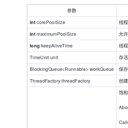
参数
int
corePoolSize
线程
int
maximumPoolSize
允许
long
keepAliveTime
线程
TimeUnit unit
存
BlockingQueue<Runnable> workQueue
保
ThreadFactory threadFactory
创
饱
Ab
Ca