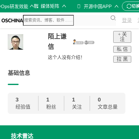
媒体矩阵
vOps研发效能
开源中国APP
切
登录
+ 关
陌上谦
注
信
私 信
这个人没有介绍！
拉 黑
基础信息
3
1
1
0
经验值
粉丝
关注
文章总量
技术雷达