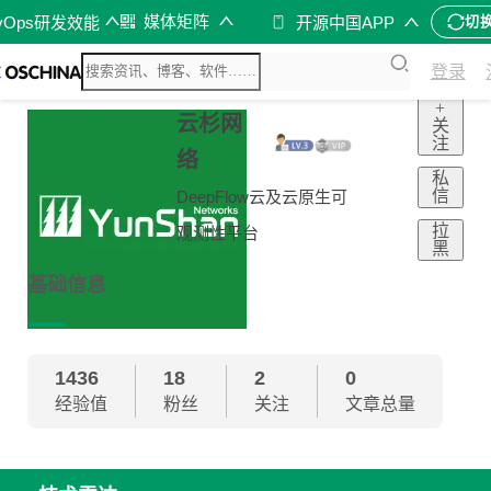
媒体矩阵
vOps研发效能
开源中国APP
切
登录
+
云杉网
关
注
络
私
信
DeepFlow云及云原生可
拉
观测性平台
黑
基础信息
1436
18
2
0
经验值
粉丝
关注
文章总量