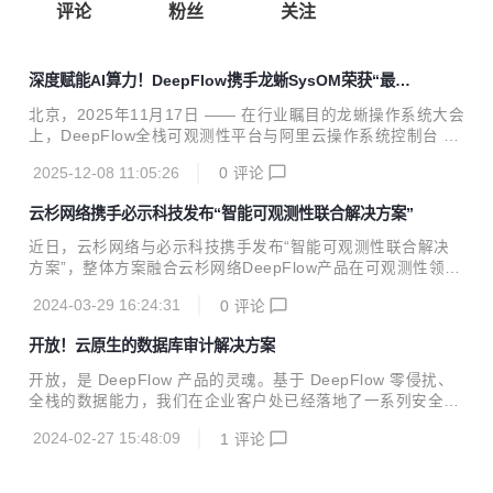
评论
粉丝
关注
深度赋能AI算力！DeepFlow携手龙蜥SysOM荣获“最佳
联合解决方案奖”——eBPF破解CPU到GPU全链路观测难
北京，2025年11月17日 —— 在行业瞩目的龙蜥操作系统大会
题
上，DeepFlow全栈可观测性平台与阿里云操作系统控制台 Sy
sOM 组件基于龙蜥社区开源 SysOM 项目 共同构建的“AI 基
2025-12-08 11:05:26
0
评论
础设施可观测解决方案”，荣获大会颁发的“最佳联合解决方案
奖”。该奖项不仅是对双方技术融合与协同创新能力的认可，
云杉网络携手必示科技发布“智能可观测性联合解决方案”
也标志着在 AI 算力爆发式增长背景下，可观测性正成为支撑
大模型稳定运行与高效调优的关键核心。 在 LLM 大模型训练
近日，云杉网络与必示科技携手发布“智能可观测性联合解决
与推理的全流程中，企业常面临 GPU 利用率低下、训练任务
方案”，整体方案融合云杉网络DeepFlow产品在可观测性领
夯住、请求响应延迟高等典型性能瓶颈。尤其在异构环境下数
域、必示科技AIOps产品在运维数据分析领域的深厚技术积
据难以关联分析，导致问题定位困难、调优效率低下，严重影
2024-03-29 16:24:31
0
评论
淀，完整实现IT系统高质量、高性能、全栈的可观测数据采
响模型迭代...
集、智能监控和智能分析，全面提升云原生系统的可观测和智
开放！云原生的数据库审计解决方案
能化运维能力，大幅度降低复杂云原生系统运维技术难度，有
效消除云原生发展演进的运维阻碍。 随着各行业数字化转型的
开放，是 DeepFlow 产品的灵魂。基于 DeepFlow 零侵扰、
迫切需求，IT应用系统云原生演进发展迅速，并直接带来了IT
全栈的数据能力，我们在企业客户处已经落地了一系列安全分
应用系统复杂化、黑盒化等问题，运维技术难度陡然提升，云
析、网络分析、业务分析的解决方案。本文主要介绍基于 Dee
原生重构后的系统可靠性保障能力减弱，运行风险骤增。IT运
2024-02-27 15:48:09
1
评论
pFlow 企业版构建的数据库审计云原生解决方案，以及在 6.4
维的技术升级已成为企业数字化发展的关键瓶颈，...
版本中的 3X 性能提升。 01 云原生的数据库审计解决方案 De
epFlow 支持利用自身的云网流量分发、SQL 调用日志能力，