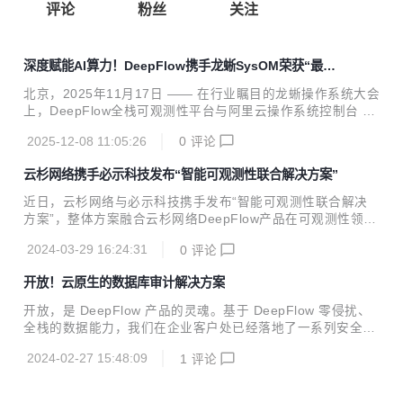
评论
粉丝
关注
深度赋能AI算力！DeepFlow携手龙蜥SysOM荣获“最佳
联合解决方案奖”——eBPF破解CPU到GPU全链路观测难
北京，2025年11月17日 —— 在行业瞩目的龙蜥操作系统大会
题
上，DeepFlow全栈可观测性平台与阿里云操作系统控制台 Sy
sOM 组件基于龙蜥社区开源 SysOM 项目 共同构建的“AI 基
2025-12-08 11:05:26
0
评论
础设施可观测解决方案”，荣获大会颁发的“最佳联合解决方案
奖”。该奖项不仅是对双方技术融合与协同创新能力的认可，
云杉网络携手必示科技发布“智能可观测性联合解决方案”
也标志着在 AI 算力爆发式增长背景下，可观测性正成为支撑
大模型稳定运行与高效调优的关键核心。 在 LLM 大模型训练
近日，云杉网络与必示科技携手发布“智能可观测性联合解决
与推理的全流程中，企业常面临 GPU 利用率低下、训练任务
方案”，整体方案融合云杉网络DeepFlow产品在可观测性领
夯住、请求响应延迟高等典型性能瓶颈。尤其在异构环境下数
域、必示科技AIOps产品在运维数据分析领域的深厚技术积
据难以关联分析，导致问题定位困难、调优效率低下，严重影
2024-03-29 16:24:31
0
评论
淀，完整实现IT系统高质量、高性能、全栈的可观测数据采
响模型迭代...
集、智能监控和智能分析，全面提升云原生系统的可观测和智
开放！云原生的数据库审计解决方案
能化运维能力，大幅度降低复杂云原生系统运维技术难度，有
效消除云原生发展演进的运维阻碍。 随着各行业数字化转型的
开放，是 DeepFlow 产品的灵魂。基于 DeepFlow 零侵扰、
迫切需求，IT应用系统云原生演进发展迅速，并直接带来了IT
全栈的数据能力，我们在企业客户处已经落地了一系列安全分
应用系统复杂化、黑盒化等问题，运维技术难度陡然提升，云
析、网络分析、业务分析的解决方案。本文主要介绍基于 Dee
原生重构后的系统可靠性保障能力减弱，运行风险骤增。IT运
2024-02-27 15:48:09
1
评论
pFlow 企业版构建的数据库审计云原生解决方案，以及在 6.4
维的技术升级已成为企业数字化发展的关键瓶颈，...
版本中的 3X 性能提升。 01 云原生的数据库审计解决方案 De
epFlow 支持利用自身的云网流量分发、SQL 调用日志能力，