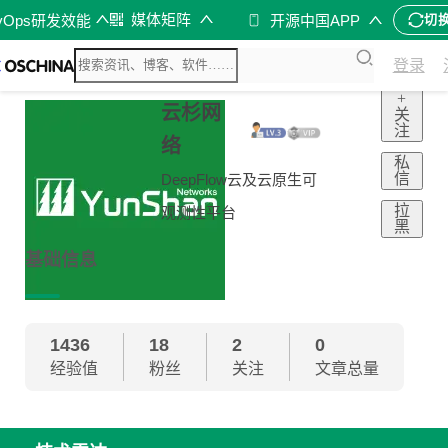
媒体矩阵
vOps研发效能
开源中国APP
切
登录
+
云杉网
关
注
络
私
信
DeepFlow云及云原生可
拉
观测性平台
黑
基础信息
1436
18
2
0
经验值
粉丝
关注
文章总量