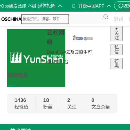
媒体矩阵
vOps研发效能
开源中国APP
切
登录
+
云杉网
关
注
络
私
信
DeepFlow云及云原生可
拉
观测性平台
黑
基础信息
1436
18
2
0
经验值
粉丝
关注
文章总量