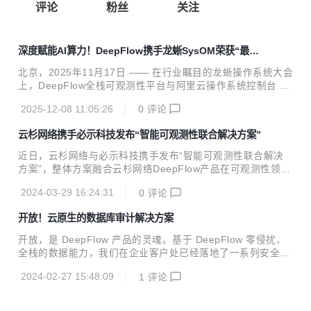
评论
粉丝
关注
深度赋能AI算力！DeepFlow携手龙蜥SysOM荣获“最佳
联合解决方案奖”——eBPF破解CPU到GPU全链路观测难
北京，2025年11月17日 —— 在行业瞩目的龙蜥操作系统大会
题
上，DeepFlow全栈可观测性平台与阿里云操作系统控制台 Sy
sOM 组件基于龙蜥社区开源 SysOM 项目 共同构建的“AI 基
2025-12-08 11:05:26
0
评论
础设施可观测解决方案”，荣获大会颁发的“最佳联合解决方案
奖”。该奖项不仅是对双方技术融合与协同创新能力的认可，
云杉网络携手必示科技发布“智能可观测性联合解决方案”
也标志着在 AI 算力爆发式增长背景下，可观测性正成为支撑
大模型稳定运行与高效调优的关键核心。 在 LLM 大模型训练
近日，云杉网络与必示科技携手发布“智能可观测性联合解决
与推理的全流程中，企业常面临 GPU 利用率低下、训练任务
方案”，整体方案融合云杉网络DeepFlow产品在可观测性领
夯住、请求响应延迟高等典型性能瓶颈。尤其在异构环境下数
域、必示科技AIOps产品在运维数据分析领域的深厚技术积
据难以关联分析，导致问题定位困难、调优效率低下，严重影
2024-03-29 16:24:31
0
评论
淀，完整实现IT系统高质量、高性能、全栈的可观测数据采
响模型迭代...
集、智能监控和智能分析，全面提升云原生系统的可观测和智
开放！云原生的数据库审计解决方案
能化运维能力，大幅度降低复杂云原生系统运维技术难度，有
效消除云原生发展演进的运维阻碍。 随着各行业数字化转型的
开放，是 DeepFlow 产品的灵魂。基于 DeepFlow 零侵扰、
迫切需求，IT应用系统云原生演进发展迅速，并直接带来了IT
全栈的数据能力，我们在企业客户处已经落地了一系列安全分
应用系统复杂化、黑盒化等问题，运维技术难度陡然提升，云
析、网络分析、业务分析的解决方案。本文主要介绍基于 Dee
原生重构后的系统可靠性保障能力减弱，运行风险骤增。IT运
2024-02-27 15:48:09
1
评论
pFlow 企业版构建的数据库审计云原生解决方案，以及在 6.4
维的技术升级已成为企业数字化发展的关键瓶颈，...
版本中的 3X 性能提升。 01 云原生的数据库审计解决方案 De
epFlow 支持利用自身的云网流量分发、SQL 调用日志能力，