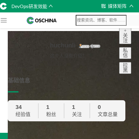
媒体矩阵
DevOps研发效能
+
关
注
huchunli
私
信
这个人没有介绍！
拉
黑
基础信息
34
1
1
0
经验值
粉丝
关注
文章总量