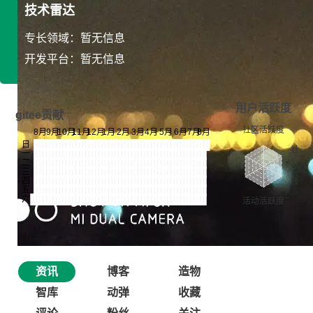
技术雷达
专长领域：暂无信息
开发平台：暂无信息
用户活跃度
gitee贡献
资讯
博客
造物
智库
动弹
收藏