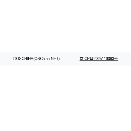
©OSCHINA(OSChina.NET)
京ICP备2025119063号