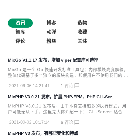
资讯
博客
造物
智库
动弹
收藏
评论
粉丝
关注
MixGo V1.1.17 发布，增加 viper 配置库可选择
MixGo 是一个 Go 快速开发标准工具包；内部模块高度解耦，
整体代码基于多个独立的模块构建，即便用户不使用我们的 m
ixcli 脚手架快速生成代码，也可以使用这些独立模块。例如：
2021-09-06 14:21:41
1
评论
你可以只使用 xcli 来构建你的命令行交互；可以使用 xdi 来管
理全局对象的依赖；可以使用 xwp 来处理 MQ 队列消费；所
MixPHP V3.0.21 发布，扩展 PHP-FPM、PHP CLI-Serv
有的模块你可以像搭积木一样随意组合。 请帮忙 Star 一下 ht
er 支持
tps://github.com/mix-go/mix https://gitee.com/mix-go/mix
MixPHP V3.0.21 发布后，由于本身支持超多的执行模式，用
独立模块 核心模块全部可独立使用。 mix-go/mixcli 快速创建
户可能无从下手，这里先大体介绍一下： CLI-Server: 适合本
Go 项目的脚手架，类似前端界的 ...
机开发，零扩展依赖，Windows/MacOS 等全平台支持 PHP-
2021-09-02 10:17:14
6
评论
FPM: 适合共享开发环境部署，同时适合 admin 等管理后台项
目 Swoole, Workerman: 适合线上部署，根据需要选择其一
MixPHP V3 发布，有哪些变化和特点
即可 Swoole 的多种模式： Swoole 多进程同步: 适合需要使