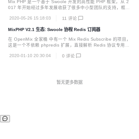
Mix PHP 是一个基于 Swoole 开发的高性能 PHP 框架，从 2
库构建，同时内置了 Go 生态各个领域最流行的库，包括 gin,
017 年开始经过多年发展收获了很多中小型团队的支持，框架
gorm, logrus 等，并且这...
版本也经历了多个版本的迭代： V1.*: 基于 Swoole 的常驻内
2020-05-26 15:18:03
11
评论
存型 PHP 高性能框架 V2.0: 基于 Swoole 的 FastCGI、常驻
内存、协程三模 PHP 高性能框架 V2.1: 基于 Swoole 4.4+ 单
MixPHP V2.1 生态: Swoole 协程 Redis 订阅器
线程协程 PHP 框架 V2.2: 基于 Swoole 4.4+ 单线程协程 PH
P 微服务框架 :new: 微服务开发 本次版本更新主要是增加微
在 OpenMix 全家桶 中有一个 Mix Redis Subscribe 的项目，
服务开发相关的组件与开发骨架，从上一次 Mix V2.1 非常激
这是一个不依赖 phpredis 扩展，直接解析 Redis 协议专用于
进的切换为单线程协程后 ...
订阅处理的一个库，任何 Swoole 框架都可使用，可广泛使用
2020-01-10 20:30:04
0
评论
于 WebSocket 开发中，在 MixPHP 骨架中也默认包含了这个
库。 为何开发 MixPHP V2.1 完成开发后，我试图开发一个基
于订阅机制的 WebScoket 服务，该服务需要可动态切换订阅
频道，但 phpredis 的订阅方法无法实现以下功能： $redis =
new \Redis(); $res = $redis->pconnect('127.0.0.1...
暂无更多数据