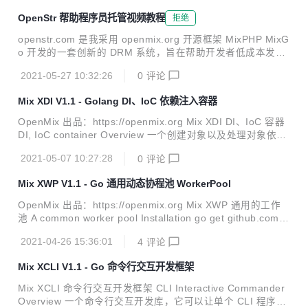
括：路由、渲染、参数获取、中间件、文件上传处理等；具有
OpenStr 帮助程序员托管视频教程
拒绝
CLI 模式下强大的兼容性，同时支持 Swoole、WorkerMan,
并且支持 Swoole 的多种进程模型。 Installation 需要先安装
openstr.com 是我采用 openmix.org 开源框架 MixPHP MixG
Swoole 或者 WorkerMan composer require mix/v...
o 开发的一套创新的 DRM 系统，旨在帮助开发者低成本发布
视频教程，获取必要的收益。另外：这两个框架也是我开发的
2021-05-27 10:32:26
0
评论
想要发布视频教程遇到的问题 开源创造者或编程大神想分享一
些技术时： 发布到 bilibili 等公开平台则颗粒无收，用爱发电
Mix XDI V1.1 - Golang DI、IoC 依赖注入容器
无法持续坚持 慕课网只能按他们出的选题来讲课，很难匹配，
同时抽佣感人 自己部署网站，开发需要时间，同时 OSS 对象
OpenMix 出品：https://openmix.org Mix XDI DI、IoC 容器
存储的流量费用及其高昂 支付渠道很难申请 传统视频网站对
DI, IoC container Overview 一个创建对象以及处理对象依赖
教程视频中关联的代码和说明信息无法展示，影响学习体验 离
关系的库，该库可以实现统一管理依赖，全局对象管理，动态
线加密视频网页播放技术 我开发了一个多平台...
2021-05-07 10:27:28
0
评论
配置刷新等。 Installation go get github.com/mix-go/xdi Qui
ck start 通过依赖配置实例化一个单例 package main import
Mix XWP V1.1 - Go 通用动态协程池 WorkerPool
( "github.com/mix-go/xdi" ) type Foo struct { } func init() {
obj := &xdi.Object{ ...
OpenMix 出品：https://openmix.org Mix XWP 通用的工作
池 A common worker pool Installation go get github.com/m
ix-go/xwp Usage 先创建一个结构体用来处理任务，使用类型
2021-04-26 15:36:01
4
评论
断言转换任务数据类型，例如：i := data.(int) type Foo struc
t { } func (t *Foo) Do(data interface{}) { // do something }
Mix XCLI V1.1 - Go 命令行交互开发框架
调度任务 也可以使用 RunF 采用闭包来处理任务 如果不想阻
塞执行，可以使用 p.Start() 启动 jobQue...
Mix XCLI 命令行交互开发框架 CLI Interactive Commander
Overview 一个命令行交互开发库，它可以让单个 CLI 程序可