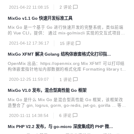
执行多个命令，同时它还包括命令行参数获取、全局 panic 捕
2021-04-22 11:08:15
2
评论
获与处理、程序后台执行等命令行开发常用功能。 https://gith
ub.com/mix-go/xcli Installation go get github.com/mix-go/x
MixGo v1.1 Go 快速开发标准工具
cli Quick start package main import ( "github.com/mix-go/
xcli" "github.com/mix-go/xcli/flag" ) ...
Mix Go 是一个基于 Go 进行快速开发的完整系统，类似前端
的 Vue CLI，提供： 通过 mix-go/mixcli 实现的交互式项目脚
手架： <ul> <li>可以生成&nbsp;<code>cli</code>,&nbsp;<
2021-04-12 17:36:17
15
评论
code>api</code>,&nbsp;<code>web</code>,&nbsp;<code
>grpc</code>&nbsp;多种项目代码</li> <li>生成的代码开箱
MixGo XFMT 解决 Golang 结构体嵌套格式化打印指针
即用</li> <li>可选择是否需要&nbsp;<code>.env</code>&nb
地址
sp;环境配置</li> <li>可选择是否需要&nbsp;<code>.yml<...
OpenMix 出品：https://openmix.org Mix XFMT 可以打印结
构体嵌套指针地址内部数据的格式化库 Formatting library th
at can print the internal data of the nested pointer addres
2020-12-25 11:59:07
1
评论
s of the struct Github https://github.com/mix-go/xfmt Over
view 在 Golang 中使用 fmt 打印结构体时，无法打印指针字
MixGo V1.0 发布，混合型高性能 Go 框架
段内部的数据结构，导致增加 debug 难度，该库可以解决这
个问题。 Installation 安装 go get -u gi...
Mix Go 是什么 Mix Go 是混合型高性能 Go 框架，该框架改
造整合了 gin, logrus, gorm, go-redis, jwt-go, gorilla ... 等多
个流行组件，可以开发 console, api, web, grpc 等各种项
2020-11-11 14:38:54
6
评论
目，并且引入了依赖注入、控制反转、事件驱动等高级特征，
框架追求简单实用主义，试图让更多开发者以更低的学习成本
Mix PHP V2.2 发布，与 go-micro 深度集成的 PHP 微服
获得极具生产力的第二编程语言。 与其他 Go 框架的差别 骨
务开发框架
架代码全部基于 bean, event 依赖注入、控制反转、事件驱动