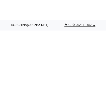
©OSCHINA(OSChina.NET)
京ICP备2025119063号