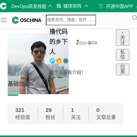
媒体矩阵
DevOps研发效能
开源中国APP
撸代码
+
关
的乡下
注
人
私
信
拉
黑
这个人没有介绍！
基础信息
321
29
1
0
经验值
粉丝
关注
文章总量