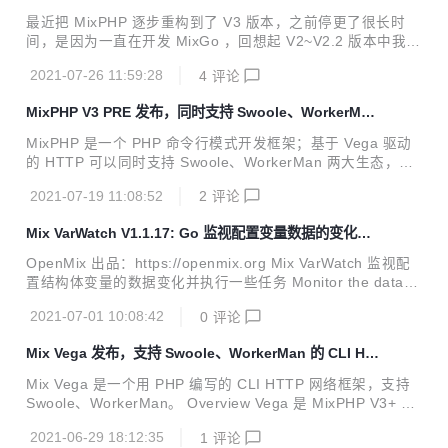
用那些协程不支持的第三方库的项目，和 Workerman 一致 S
最近把 MixPHP 逐步重构到了 V3 版本，之前停更了很长时
woole 多进程协程: 适合专注 mysql + redis 需要超高 io 性能
间，是因为一直在开发 MixGo ，回想起 V2~V2.2 版本中我做
的项目 Swoole 单进程协程:...
了很多尝试，其中特别是 V2.2 我非常激进的直接 all in 单线
2021-07-26 11:59:28
4
评论
程协程。 完全独立的模块 以前我开发框架是先构建整体，然
后根据框架的需要拆分模块，这导致了模块太多了，有些代码
MixPHP V3 PRE 发布，同时支持 Swoole、WorkerMan
老是感觉放哪里都不太对非常的纠结，各个库之间总是有千丝
两大生态
万缕的联系，独立使用的时候老是连带下载一堆的库。 V3 开
MixPHP 是一个 PHP 命令行模式开发框架；基于 Vega 驱动
始我采用了完全 golang 的那种可插拔的封装思想，我先开发
的 HTTP 可以同时支持 Swoole、WorkerMan 两大生态，并
很多个独立的库，这些库的代码尽量的内聚，然后我编写一个
且可以无缝切换；V3 是一个高度解耦的版本，整体代码基于
骨架，将这些库组合起来使用，我逐步的重构了这些最重要的
2021-07-19 11:08:52
2
评论
多个独立的模块构建，即便用户不使用我们的脚手架，也可以
库。...
使用这些独立模块，并且全部模块都支持原生开发。例如：你
Mix VarWatch V1.1.17: Go 监视配置变量数据的变化并
可以只使用 mix/vega 来搭配 laravel orm 使用；可以在任意
执行一些任务
环境中使用 mix/database 和 mix/redis；可以使用 mix/grpc
OpenMix 出品：https://openmix.org Mix VarWatch 监视配
原生代码编写 gRPC；所有的模块你可以像搭积木一样随意组
置结构体变量的数据变化并执行一些任务 Monitor the data c
合。 独立模块 核心模块全部可独立使用，并且都支持原生代
hanges of configuration structure variables and perform s
码开发。 ...
2021-07-01 10:08:42
0
评论
ome tasks 源码地址 Star 一下不迷路，下次用的时候还能找
到 - https://github.com/mix-go/varwatch - https://gitee.co
Mix Vega 发布，支持 Swoole、WorkerMan 的 CLI HT
m/mix-go/varwatch Installation go get github.com/mix-go/
TP 网络框架
varwatch U...
Mix Vega 是一个用 PHP 编写的 CLI HTTP 网络框架，支持
Swoole、WorkerMan。 Overview Vega 是 MixPHP V3+ 内
置的最核心的组件 (可独立使用)，参考 golang gin mux 开
2021-06-29 18:12:35
1
评论
发，它包含 Web 应用处理的大量功能 (数据库处理除外) ，包