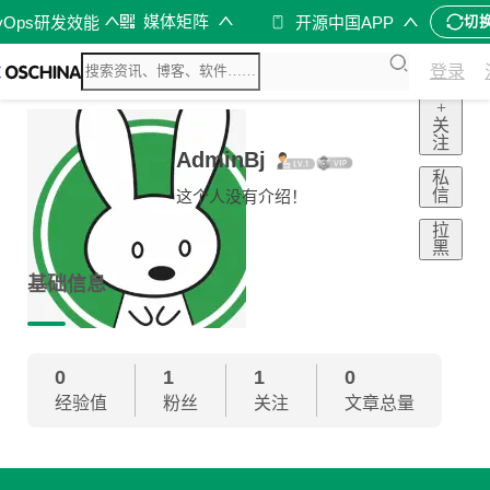
媒体矩阵
vOps研发效能
开源中国APP
切
登录
+
关
注
AdminBj
私
信
这个人没有介绍！
拉
黑
基础信息
0
1
1
0
经验值
粉丝
关注
文章总量