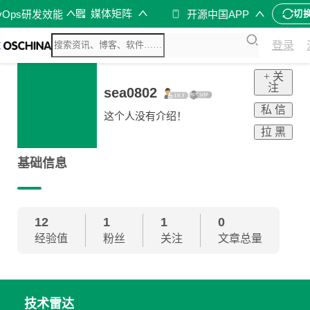
媒体矩阵
vOps研发效能
开源中国APP
切
登录
+ 关
注
sea0802
私 信
这个人没有介绍！
拉 黑
基础信息
12
1
1
0
经验值
粉丝
关注
文章总量
技术雷达