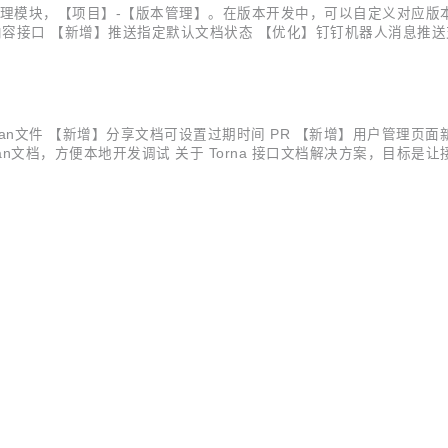
项目版本管理模块，【项目】-【版本管理】。在版本开发中，可以自定义
容接口 【新增】推送指定默认文档状态 【优化】钉钉机器人消息推送支持用户手
L，可将文档批量导入到postman中 关于 Torna 接口文档解决方案，目
postman文件 【新增】分享文档可设置过期时间 PR 【新增】用户管理
n文档，方便本地开发调试 关于 Torna 接口文档解决方案，目标是让
rna 弥补了传统文档生成工具（如 swagger）的不如之处，在保