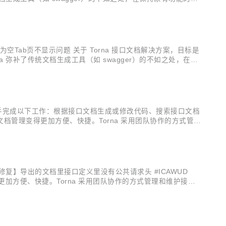
注解 希望使用 javadoc 注释生成文档...
称为空Tab页不显示问题 关于 Torna 接口文档解决方案，目标是
 弥补了传统文档生成工具（如 swagger）的不如之处，在保
er 这种侵入式注解 希望使用 javadoc 注释生成文...
以通过AI助手完成以下工作：根据接口文档生成或修改代码、搜索接口文档
接口文档管理变得更加方便、快捷。Torna 采用团队协作的方式管理
功能的前提下丰富并增强了一些实用的功能。 解决文档管...
CR 【修复】导出的文档里接口定义里没有公共请求头 #ICAWUD
更加方便、快捷。Torna 采用团队协作的方式管理和维护接口
下丰富并增强了一些实用的功能。 解决文档管理痛点 不满足 sw