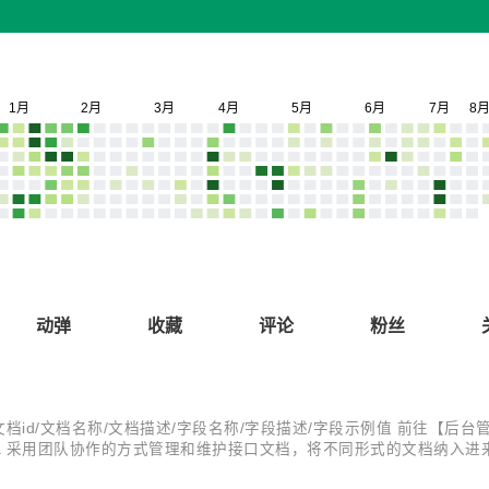
动弹
收藏
评论
粉丝
搜文档id/文档名称/文档描述/字段名称/字段描述/字段示例值 前往【后台
 采用团队协作的方式管理和维护接口文档，将不同形式的文档纳入进来统一维
解决文档管理痛点 不满足 swagger 文档预览页面和调试页面的展现方