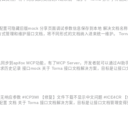
ger 文档预览页面和调试页面的展现方式 不喜欢 swagger 这种侵入式
后台新增配置可隐藏旧版mock 分享页面调试参数信息保存到本地 解决文档名
方式管理和维护接口文档，将不同形式的文档纳入进来统一维护。 Torna
不满足 swagger 文档预览页面和调试页面的展现方式 不喜欢 swagg
文档信息同步到apifox MCP功能，有了MCP Server，开发者就可
口请求历史记录 接口mock 关于 Torna 接口文档解决方案，目标是让
a 弥补了传统文档生成工具（如 swagger）的不如之处，在保持原有
tman无响应参数 #ICP3MI 【修复】文件下载不显示中文问题 #ICE4
 文档 关于 Torna 接口文档解决方案，目标是让接口文档管理变得
传统文档生成工具（如 swagger）的不如之处，在保持原有功能的前提