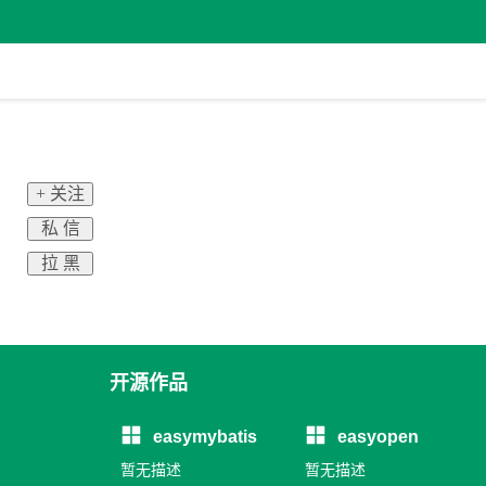
+ 关注
私 信
拉 黑
开源作品
easymybatis
easyopen
暂无描述
暂无描述