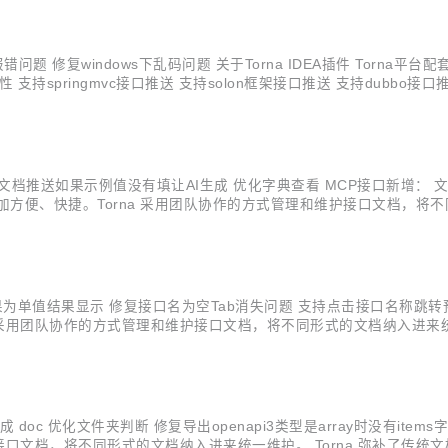
码报错问题 修复windows下乱码问题 关于Torna IDEA插件 Torna
 支持springmvc接口推送 支持solon框架接口推送 支持dubbo
r包类的字段 支持接口/字段隐藏 全局定义默认示例值 全局定义枚举字段c
oc 新增文档推送如果示例值没有填让AI生成 优化字典查看 MCP接口新增：
更加方便、快捷。Torna 采用团队协作的方式管理和维护接口文档，将不
增强了一些实用的功能。 解决文档管理痛点 不满足 swagger 文档预览
化返回结果为单值结果显示 修复接口名为空Tab消失问题 支持点击接口名称跳转预
采用团队协作的方式管理和维护接口文档，将不同形式的文档纳入进来统一维护
决文档管理痛点 不满足 swagger 文档预览页面和调试页面的展现方式 
成 doc 优化文件夹判断 修复导出openapi3类型是array时没有it
接口文档，将不同形式的文档纳入进来统一维护。 Torna 弥补了传统文