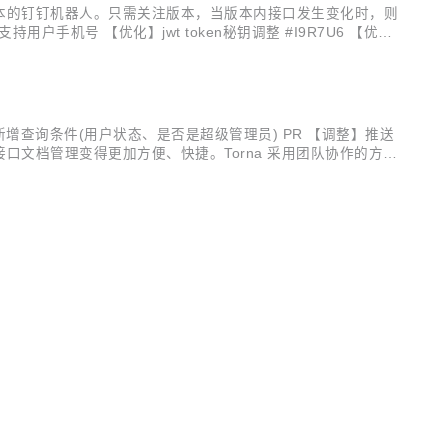
对应版本的钉钉机器人。只需关注版本，当版本内接口发生变化时，则
机号 【优化】jwt token秘钥调整 #I9R7U6 【优
标是让接口文档管理变得更加方便、快捷。Torna 采用团队协作的...
页面新增查询条件(用户状态、是否是超级管理员) PR 【调整】推送
接口文档管理变得更加方便、快捷。Torna 采用团队协作的方式
持原有功能的前提下丰富并增强了一些实用的功能。 解决文档管理