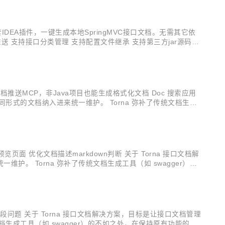
平台配套IDEA插件，一键生成本地SpringMVC接口文档。无需其它依
接口推送 支持接口分类管理 支持配置文件继承 支持第三方jar源码扫
ode 支持重写通用返回类...
 文档推送MCP，非Java项目也能生成格式化文档 Doc 搜索应用
同形式的文档纳入进来统一维护。 Torna 弥补了传统文档生成
页面和调试页面的展现方式 不喜欢 swagger 这种侵...
览页面 优化文档描述markdown判断 关于 Torna 接口文档解
。 Torna 弥补了传统文档生成工具（如 swagger）的
不喜欢 swagger 这种侵入式注解 希望使用 j...
ems字段问题 关于 Torna 接口文档解决方案，目标是让接口文档管理
档生成工具（如 swagger）的不如之处，在保持原有功能的前