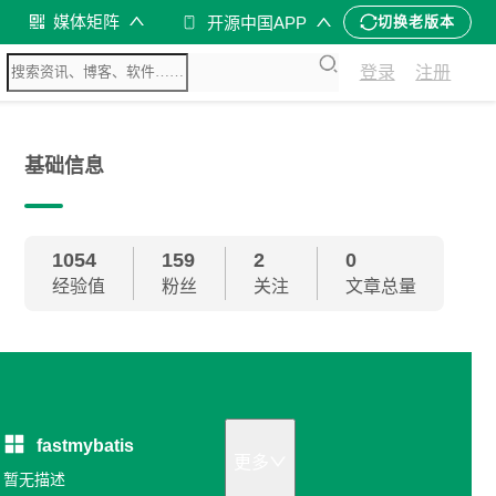
媒体矩阵
开源中国APP
切换老版本
登录
注册
基础信息
1054
159
2
0
经验值
粉丝
关注
文章总量
fastmybatis
更多
暂无描述