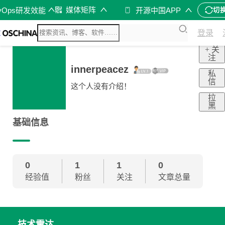
媒体矩阵
vOps研发效能
开源中国APP
切
登录
+ 关
注
innerpeacez
私
信
这个人没有介绍！
拉
黑
基础信息
0
1
1
0
经验值
粉丝
关注
文章总量
技术雷达