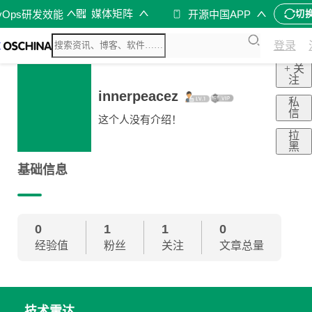
媒体矩阵
vOps研发效能
开源中国APP
切
登录
+ 关
注
innerpeacez
私
信
这个人没有介绍！
拉
黑
基础信息
0
1
1
0
经验值
粉丝
关注
文章总量
技术雷达