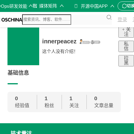
媒体矩阵
vOps研发效能
开源中国APP
切
登录
+ 关
注
innerpeacez
私
信
这个人没有介绍！
拉
黑
基础信息
0
1
1
0
经验值
粉丝
关注
文章总量
技术雷达