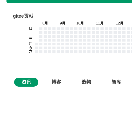
gitee贡献
资讯
博客
造物
智库