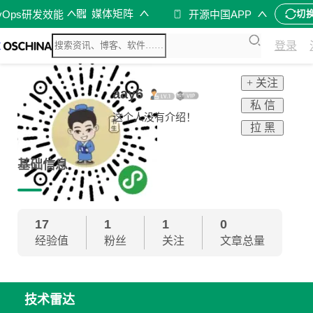
媒体矩阵
vOps研发效能
开源中国APP
切
登录
+ 关注
aay6
私 信
这个人没有介绍！
拉 黑
基础信息
17
1
1
0
经验值
粉丝
关注
文章总量
技术雷达