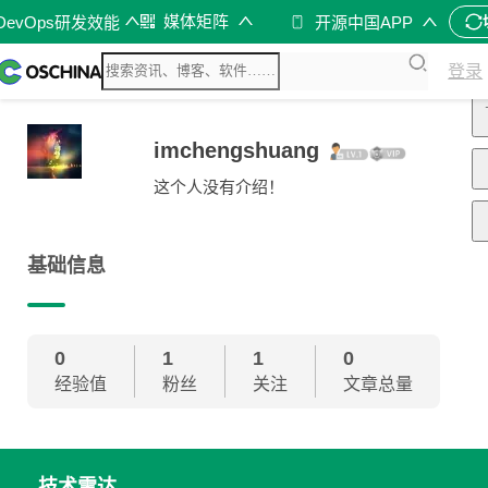
媒体矩阵
DevOps研发效能
开源中国APP
登录
imchengshuang
这个人没有介绍！
基础信息
0
1
1
0
经验值
粉丝
关注
文章总量
技术雷达