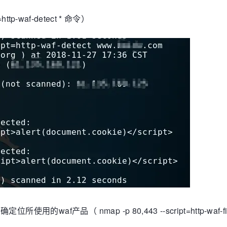
ttp-waf-detect * 命令）
waf产品（ nmap -p 80,443 --script=http-wa