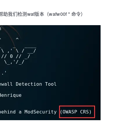
以帮助我们检测waf版本（wafw00f * 命令）