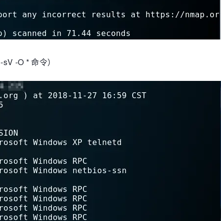
 -O * 命令）