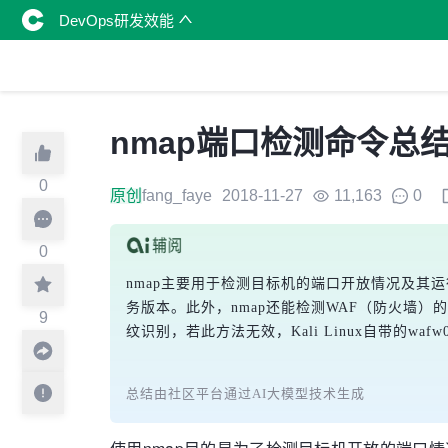
DevOps研发效能
nmap端口检测命令总结&k
0
原创
fang_faye
2018-11-27
11,163
0
0
nmap主要用于检测目标机的端口开放情况及其
务版本。此外，nmap还能检测WAF（防火墙）
9
纹识别，若此方法无效，Kali Linux自带的
wafw
总结由社区平台通过AI大模型技术生成