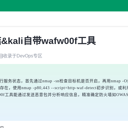
ali自带wafw00f工具
收录于
DevOps
专区
运行服务状态，首先通过
nmap -sn
检查目标机是否开启，再用
nmap -O
的存在，使用
nmap -p80,443 --script=http-waf-detect
初步识别，或利
00f
工具能通过发送恶意包并分析响应信息，精准确定防火墙如OWAS