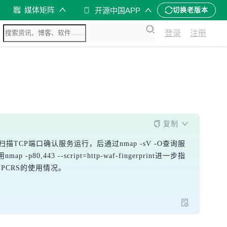
媒体矩阵
开源中国APP
切换老版本
登录
注册
复制
扫描TCP端口确认服务运行，后通过
nmap -sV -O
查询服
用
nmap -p80,443 --script=http-waf-fingerprint
进一步指
PCRS的使用情况。