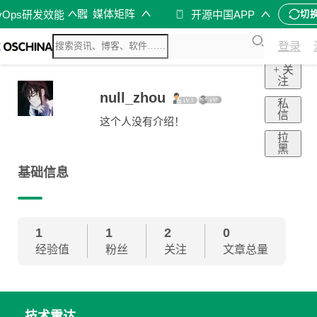
媒体矩阵
vOps研发效能
开源中国APP
切
登录
+ 关
注
null_zhou
私
信
这个人没有介绍！
拉
黑
基础信息
1
1
2
0
经验值
粉丝
关注
文章总量
技术雷达