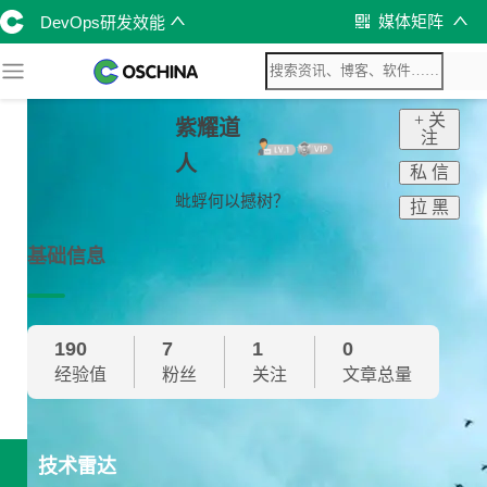
媒体矩阵
DevOps研发效能
+ 关
紫耀道
注
人
私 信
蚍蜉何以撼树？
拉 黑
基础信息
190
7
1
0
经验值
粉丝
关注
文章总量
技术雷达