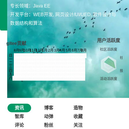
专长领域：Java EE
开发平台：WEB开发, 网页设计/UI/UED, 软件设计与
数据结构和算法
用户活跃度
gitee贡献
资讯
博客
造物
智库
动弹
收藏
评论
粉丝
关注