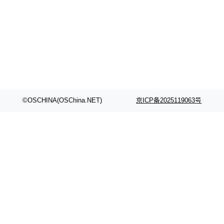
©OSCHINA(OSChina.NET)
京ICP备2025119063号