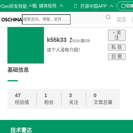
媒体矩阵
vOps研发效能
开源中国APP
切
登录
+ 关
注
k55k33
私 信
这个人没有介绍！
拉 黑
基础信息
47
1
3
0
经验值
粉丝
关注
文章总量
技术雷达