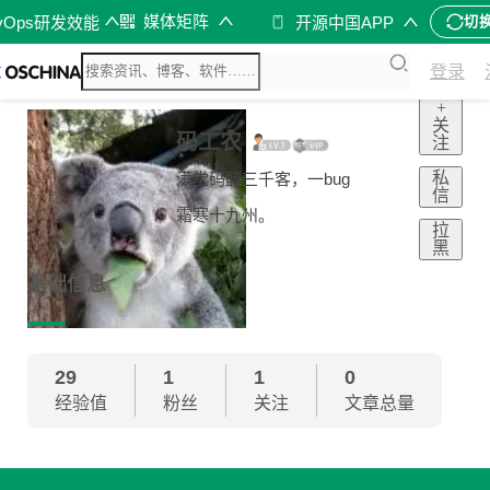
媒体矩阵
vOps研发效能
开源中国APP
切
登录
+
关
码工农
注
私
满堂码醉三千客，一bug
信
霜寒十九州。
拉
黑
基础信息
29
1
1
0
经验值
粉丝
关注
文章总量