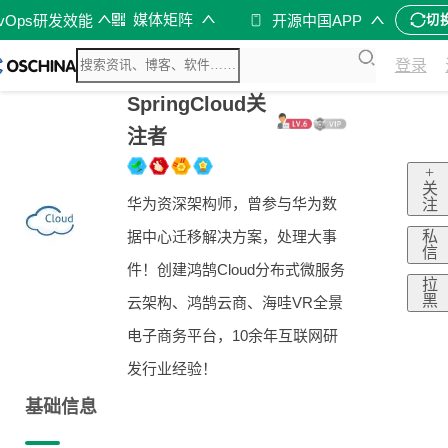
媒体矩阵
evOps研发效能
开源中国APP
切
登录
SpringCloud关
注者
+
关
华为资深架构师，曾参与华为数
注
私
据中心迁移解决方案，处理大事
信
件！创建鸿鹄Cloud分布式微服务
拉
黑
云架构、鸿鹄云商、海哇VR全景
电子商务平台，10余年互联网研
发行业经验！
基础信息