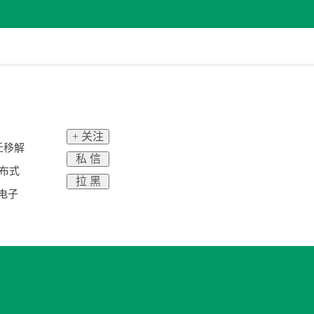
+ 关注
迁移解
私 信
分布式
拉 黑
电子
！