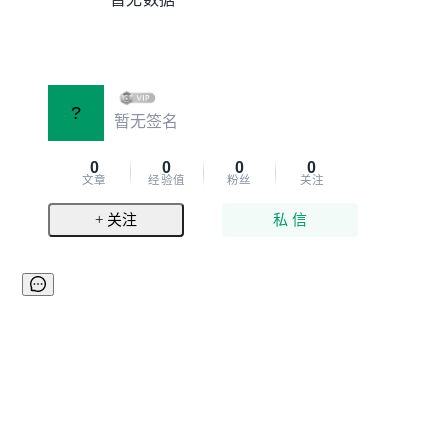
?
暂无签名
0
0
0
0
文章
经验值
粉丝
关注
+ 关注
私 信