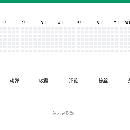
动弹
收藏
评论
粉丝
暂无更多数据