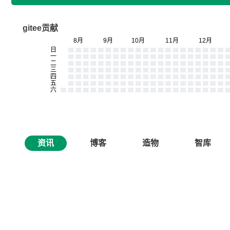
gitee贡献
资讯
博客
造物
智库