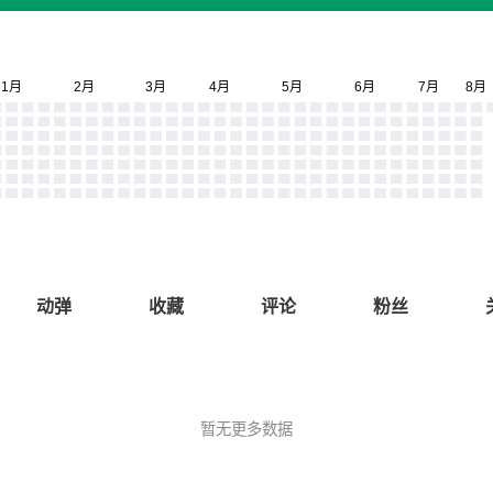
动弹
收藏
评论
粉丝
暂无更多数据