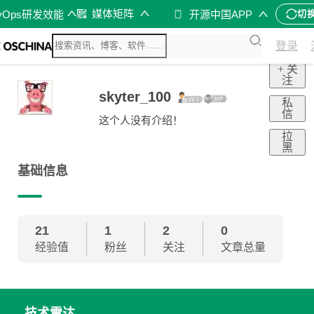
媒体矩阵
vOps研发效能
开源中国APP
切
登录
+ 关
注
skyter_100
私
信
这个人没有介绍！
拉
黑
基础信息
21
1
2
0
经验值
粉丝
关注
文章总量
技术雷达