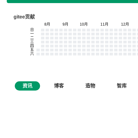
gitee贡献
资讯
博客
造物
智库