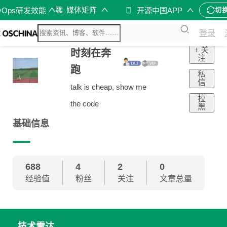
媒体矩阵
vOps研发效能
开源中国APP
切
登录
+ 关
时刻在奔
注
跑
私
信
talk is cheap, show me
拉
the code
黑
基础信息
688
4
2
0
经验值
粉丝
关注
文章总量
技术雷达