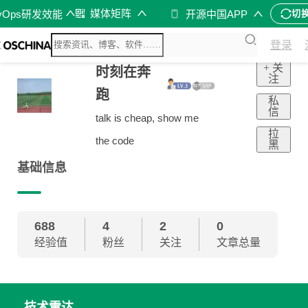
媒体矩阵
vOps研发效能
开源中国APP
切
登录
+ 关
时刻在奔
注
跑
私
信
talk is cheap, show me
拉
the code
黑
基础信息
688
4
2
0
经验值
粉丝
关注
文章总量
技术雷达