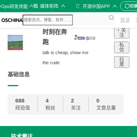
媒体矩阵
vOps研发效能
开源中国APP
切
登录
+ 关
时刻在奔
注
跑
私
信
talk is cheap, show me
拉
the code
黑
基础信息
688
4
2
0
经验值
粉丝
关注
文章总量
技术雷达