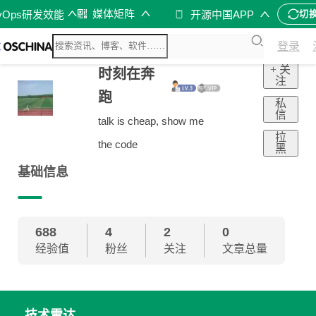
媒体矩阵
vOps研发效能
开源中国APP
切
登录
+ 关
时刻在奔
注
跑
私
信
talk is cheap, show me
拉
the code
黑
基础信息
688
4
2
0
经验值
粉丝
关注
文章总量
技术雷达