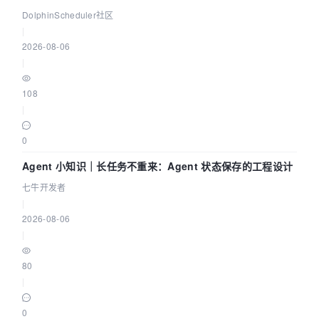
DataX 到 Spark、Flink 一次配置全打通
DolphinScheduler社区
|
2026-08-06
|
108
|
0
Agent 小知识｜长任务不重来：Agent 状态保存的工程设计
七牛开发者
|
2026-08-06
|
80
|
0