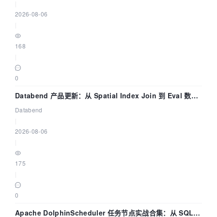
|
2026-08-06
|
168
|
0
Databend 产品更新：从 Spatial Index Join 到 Eval 数据
管道
Databend
|
2026-08-06
|
175
|
0
Apache DolphinScheduler 任务节点实战合集：从 SQL、