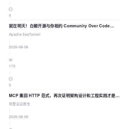
|
0
就在明天！白鲸开源与你相约 Community Over Code
Asia 2026 主题演讲！
Apache SeaTunnel
|
2026-08-06
|
175
|
0
MCP 重回 HTTP 范式，再次证明架构设计和工程实践才是稀
缺资源
阿里云云原生
|
2026-08-06
|