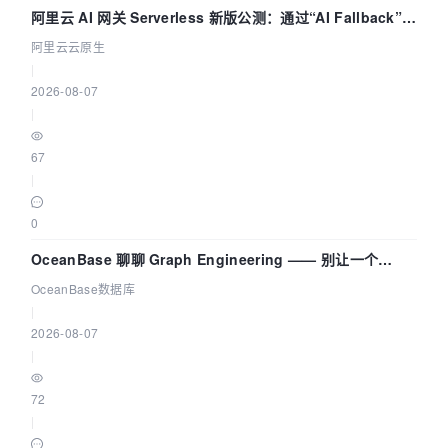
阿里云 AI 网关 Serverless 新版公测：通过“AI Fallback”与
拓扑可视化构建 AI 流量治理底座
阿里云云原生
|
2026-08-07
|
67
|
0
OceanBase 聊聊 Graph Engineering —— 别让一个
Agent 既当运动员又
OceanBase数据库
|
2026-08-07
|
72
|