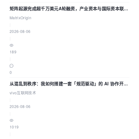
矩阵起源完成超千万美元A轮融资，产业资本与国际资本联手
押注企业级AI基础设施赛道
MatrixOrigin
|
2026-08-06
|
189
|
0
从混乱到秩序：我如何搭建一套「规范驱动」的 AI 协作开发
体系
vivo互联网技术
|
2026-08-06
|
1019
|