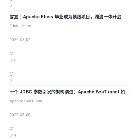
0
官宣｜Apache Fluss 毕业成为顶级项目，湖流一体开启
Agentic Lake 全面实时化时代
Flink_China
|
2026-08-07
|
378
|
0
一个 JDBC 参数引发的架构演进：Apache SeaTunnel 如何
解决数据同步中的“定时 Flush”难题
Apache SeaTunnel
|
2026-08-06
|
514