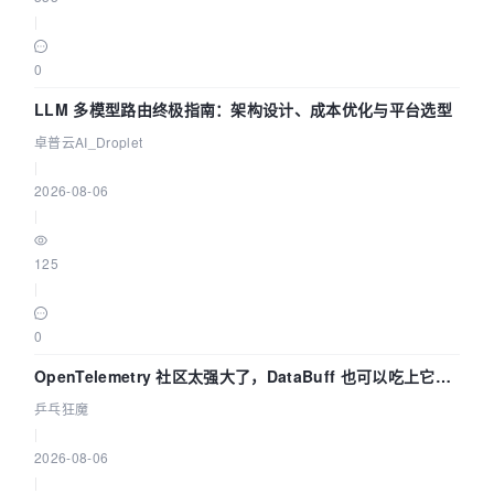
|
0
LLM 多模型路由终极指南：架构设计、成本优化与平台选型
卓普云AI_Droplet
|
2026-08-06
|
125
|
0
OpenTelemetry 社区太强大了，DataBuff 也可以吃上它的
eBPF 链路了
乒乓狂魔
|
2026-08-06
|