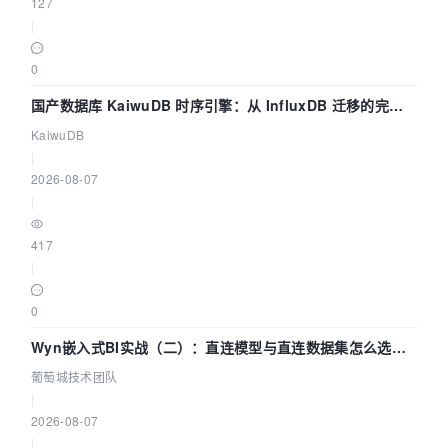
127
|
0
国产数据库 KaiwuDB 时序引擎：从 InfluxDB 迁移的完整
技术路径
KaiwuDB
|
2026-08-07
|
417
|
0
Wyn嵌入式BI实战（二）：直连模型与直连数据集怎么选，
参数为什么不生效？| 葡萄城技术团队
葡萄城技术团队
|
2026-08-07
|