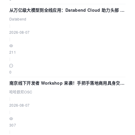
从万亿级大模型到全线应用：Databend Cloud 助力头部 AI
企业构建全链路 Trace 数据管道
Databend
|
2026-08-07
|
211
|
0
南京线下开发者 Workshop 来袭！手把手落地商用具身交互
智能 Agent 应用
哈哈欧尼OSC
|
2026-08-07
|
307
|