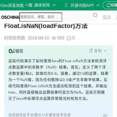
媒体矩阵
vOps研发效能
开源中国APP
切
登录
Float.isNaN(loadFactor)方法
时刻在奔跑
2018-08-10
583
0
复制
这段代码演示了如何使用Java的
Float.isNaN
方法来检测浮
点数运算中的非数字（NaN）结果。首先，定义了两个浮
点数变量
f
和
d
，其值均为0.0。接着，通过
f/d
的运算，结果
为一个NaN值，因为任何数除以0.0会产生非数字结果。后
续代码使用
Float.isNaN
方法成功检测到这个结果，并输出
true
，同时直接输出运算结果时显示为
NaN
。这段示例展
示了Java中处理浮点运算异常情况的有效方法。
总结由社区平台通过AI大模型技术生成