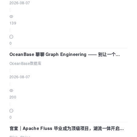
2026-08-07
|
139
|
0
OceanBase 聊聊 Graph Engineering —— 别让一个
Agent 既当运动员又
OceanBase数据库
|
2026-08-07
|
200
|
0
官宣｜Apache Fluss 毕业成为顶级项目，湖流一体开启
Agentic Lake 全面实时化时代