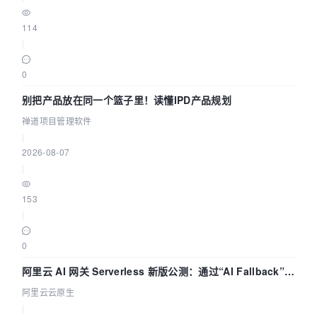
114
|
0
别把产品放在同一个篮子里！读懂IPD产品规划
禅道项目管理软件
|
2026-08-07
|
153
|
0
阿里云 AI 网关 Serverless 新版公测：通过“AI Fallback”与
拓扑可视化构建 AI 流量治理底座
阿里云云原生
|