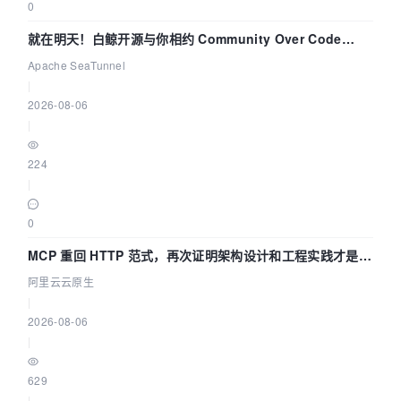
0
就在明天！白鲸开源与你相约 Community Over Code
Asia 2026 主题演讲！
Apache SeaTunnel
|
2026-08-06
|
224
|
0
MCP 重回 HTTP 范式，再次证明架构设计和工程实践才是稀
缺资源
阿里云云原生
|
2026-08-06
|
629
|