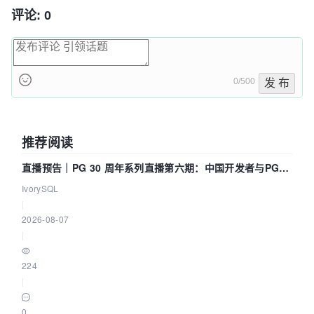
评论: 0
0/500
发 布
推荐阅读
直播预告｜PG 30 周年系列直播第六期：中国开发者与PG内
核——我们改得动吗？我们贡献了什么？
IvorySQL
|
2026-08-07
|
224
|
0