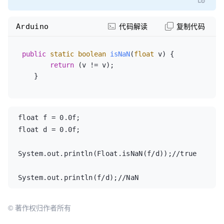
Arduino
代码解读
复制代码
public
static
boolean
isNaN
(
float
 v)
{

return
 (v != v);

    }
float f = 0.0f;

float d = 0.0f;

System.out.println(Float.isNaN(f/d));//true

System.out.println(f/d);//NaN
© 著作权归作者所有