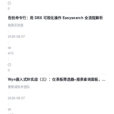
0
告别命令行：用 DBX 可视化操作 Easysearch 全流程解析
极限实验室
|
2026-08-07
|
470
|
0
Wyn嵌入式BI实战（三）：仪表板筛选器+报表查询面板，参
数联动全闭环
葡萄城技术团队
|
2026-08-07
|