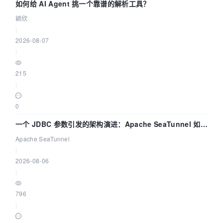
如何给 AI Agent 挑一个靠谱的解析工具？
颖欣
|
2026-08-07
|
215
|
0
一个 JDBC 参数引发的架构演进：Apache SeaTunnel 如何
解决数据同步中的“定时 Flush”难题
Apache SeaTunnel
|
2026-08-06
|
796
|