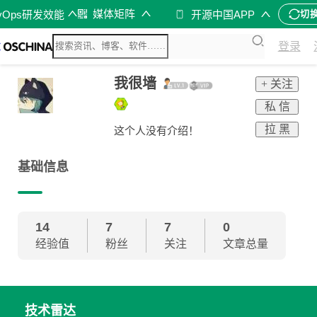
媒体矩阵
vOps研发效能
开源中国APP
切
登录
我很墙
+ 关注
私 信
拉 黑
这个人没有介绍！
基础信息
14
7
7
0
经验值
粉丝
关注
文章总量
技术雷达