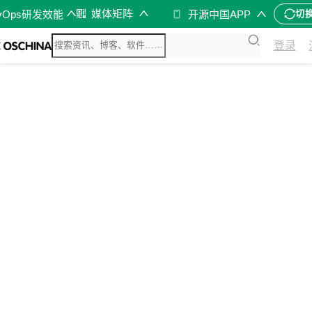
媒体矩阵
vOps研发效能
开源中国APP
切
登录