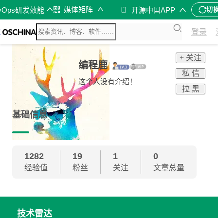
媒体矩阵
vOps研发效能
开源中国APP
切
登录
+ 关注
编程鹿
私 信
这个人没有介绍！
拉 黑
基础信息
1282
19
1
0
经验值
粉丝
关注
文章总量
技术雷达