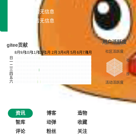
专长领域：暂无信息
开发平台：暂无信息
用户活跃度
gitee贡献
资讯
博客
造物
智库
动弹
收藏
评论
粉丝
关注