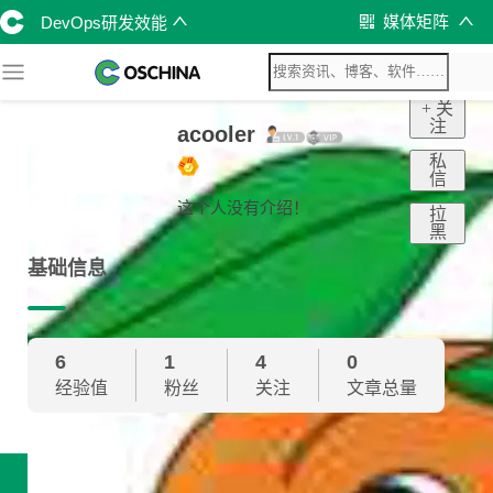
媒体矩阵
DevOps研发效能
+ 关
注
acooler
私
信
这个人没有介绍！
拉
黑
基础信息
6
1
4
0
经验值
粉丝
关注
文章总量
技术雷达