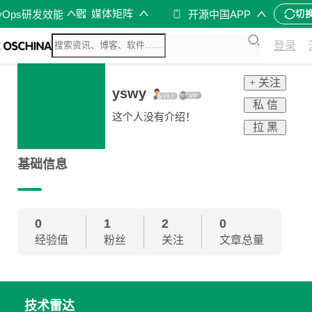
媒体矩阵
vOps研发效能
开源中国APP
切
登录
+ 关注
yswy
私 信
这个人没有介绍！
拉 黑
基础信息
0
1
2
0
经验值
粉丝
关注
文章总量
技术雷达