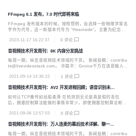
FFmpeg 6.1 发布，7.0 时代即将来临
FFmpeg 发布版本的时候，按照惯例，会选择一些物理学家名
字作为代号，这一新版本代号为 “Heaviside”。主要为纪念伟
大的英国数学家和物理学家奥利弗・黑维塞（Oliver Heavisid
2023-11-17 16:22:37
0
评论
e)。
音视频技术开发周刊：8K 内容分发挑战
每周一期，纵览音视频技术领域的干货。 新闻投稿：contribu
te@livevideostack.com。 许路平：Gvoice千万在语音输入的
那些事 GVoice为腾讯旗下的主流游戏提供低延迟语音通话服
2021-09-14 14:36:22
1
评论
务，其特点是高并发、覆盖全球。本次分享的嘉宾许路平是G
Voice后台负责人，他会详细介绍游戏业务的特点，以及GVoic
音视频技术开发周刊：AV2 开发进程回顾；语音识别未来
e针对性的架构与协议的设计原则和方法，高可用保障与成本
十年还能做什么？
控制，重点性能突破和未来展望等。 陈曦：超低延迟下的实时
如何让TCP重传如丝般柔滑 在检测到无论是真是假的丢包
合唱体验升级 RTC（实时音视频通信）近年来广泛应用于语
后，拥塞控制算法能做的事情非常少，即使拥塞控制算法断定
聊房、直播连麦、视频会议、互动课堂等场景，延迟一般在20
这是一次与拥塞无关的丢包甚至根本就没有丢包，拥塞状态机
0ms-300ms，已经可以满足大部分场景的互动需求。...
2021-09-06 13:57:03
0
评论
依然要拿回控制权，拥塞控制算法只能等待undo。 网络架构
之争：三大主流架构对决，谁是王者？深入思考CNN、Transf
音视频技术开发周刊：万人连麦的幕后技术详解、聊一聊
ormer与MLP 本文是中科大&MSRA在DNN的CNN、Transfor
虚拟背景背后的技术
mer以及MLP三大流派纷争方面的一点深入思考。为分析不同
每周一期，纵览音视频技术领域的干货。 新闻投稿：contribu