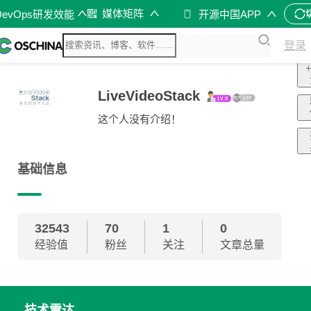
媒体矩阵
DevOps研发效能
开源中国APP
登录
LiveVideoStack
这个人没有介绍！
基础信息
32543
70
1
0
经验值
粉丝
关注
文章总量
技术雷达