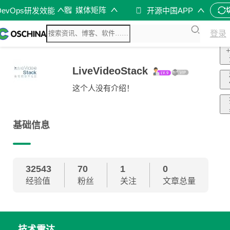
媒体矩阵
DevOps研发效能
开源中国APP
登录
LiveVideoStack
这个人没有介绍！
基础信息
32543
70
1
0
经验值
粉丝
关注
文章总量
技术雷达