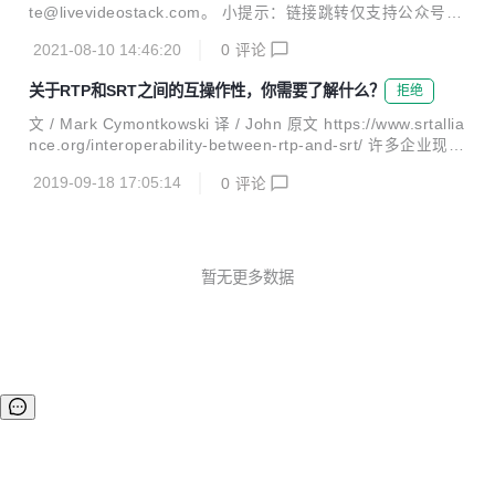
架构的特性，作者首先构建了一个统一架构SPACH将Mixing
te@livevideostack.com。 小提示：链接跳转仅支持公众号相
做成可配置型，以此为基础上CNN、Transformer以及MLP进
关链接 OWT在企业远程智能视频服务场景中的应用 本文来自
行挖掘得出：多阶段优于单阶段、局部建模非常重要以及C
2021-08-10 14:46:20
0
评论
峰畅科技联合创始人&CTO 段先德在LiveVideoStack2021上
N...
海站的演讲内容，以峰畅科技采用OWT开源媒体服务器在金
关于RTP和SRT之间的互操作性，你需要了解什么？
拒绝
融行业的应用为实际案例，详细解析如何用平台化方法破解场
景碎片化、定制化的难题，达到图形化编辑工作流的方式支持
文 / Mark Cymontkowski 译 / John 原文 https://www.srtallia
业务流程创新的目的。 美摄智能生产平台，轻松搞定视频制作
nce.org/interoperability-between-rtp-and-srt/ 许多企业现有
——对话美摄科技研发总监黄裔 如今，视频已经逐渐成为人与
的内部部署广播工作流程都基于RTP协议，但是您是否知道S
人之间的一种交流方式，大家越来越爱用视频表达自己的想
2019-09-18 17:05:14
0
评论
RT可以通过在不可靠的网络（例如公共网络）上利用SRT隧
法...
道传输RTP来扩展这些工作流程的范围？ 在这篇文章中，我
们将以一个非常简单的端到端工作流为例向您展示这一过程。
下图显示了如何使用RTP将MPEG2传输流从视频编码器发送
到受保护网络（例如企业LAN或MPLS租用线路）内的视频解
暂无更多数据
码器。 通过可靠网络（例如局域网）进行RTP传输 ...