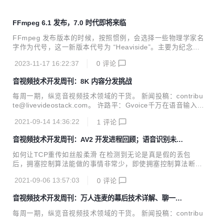
FFmpeg 6.1 发布，7.0 时代即将来临
FFmpeg 发布版本的时候，按照惯例，会选择一些物理学家名
字作为代号，这一新版本代号为 “Heaviside”。主要为纪念伟
大的英国数学家和物理学家奥利弗・黑维塞（Oliver Heavisid
2023-11-17 16:22:37
0
评论
e)。
音视频技术开发周刊：8K 内容分发挑战
每周一期，纵览音视频技术领域的干货。 新闻投稿：contribu
te@livevideostack.com。 许路平：Gvoice千万在语音输入的
那些事 GVoice为腾讯旗下的主流游戏提供低延迟语音通话服
2021-09-14 14:36:22
1
评论
务，其特点是高并发、覆盖全球。本次分享的嘉宾许路平是G
Voice后台负责人，他会详细介绍游戏业务的特点，以及GVoic
音视频技术开发周刊：AV2 开发进程回顾；语音识别未来
e针对性的架构与协议的设计原则和方法，高可用保障与成本
十年还能做什么？
控制，重点性能突破和未来展望等。 陈曦：超低延迟下的实时
如何让TCP重传如丝般柔滑 在检测到无论是真是假的丢包
合唱体验升级 RTC（实时音视频通信）近年来广泛应用于语
后，拥塞控制算法能做的事情非常少，即使拥塞控制算法断定
聊房、直播连麦、视频会议、互动课堂等场景，延迟一般在20
这是一次与拥塞无关的丢包甚至根本就没有丢包，拥塞状态机
0ms-300ms，已经可以满足大部分场景的互动需求。...
2021-09-06 13:57:03
0
评论
依然要拿回控制权，拥塞控制算法只能等待undo。 网络架构
之争：三大主流架构对决，谁是王者？深入思考CNN、Transf
音视频技术开发周刊：万人连麦的幕后技术详解、聊一聊
ormer与MLP 本文是中科大&MSRA在DNN的CNN、Transfor
虚拟背景背后的技术
mer以及MLP三大流派纷争方面的一点深入思考。为分析不同
每周一期，纵览音视频技术领域的干货。 新闻投稿：contribu