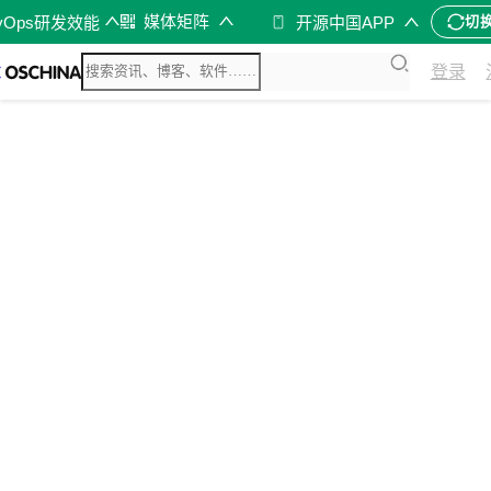
媒体矩阵
vOps研发效能
开源中国APP
切
登录