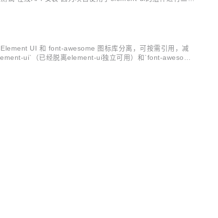
 Element UI 和 font-awesome 图标库分离，可按需引用，减
t-ui`（已经脱离element-ui独立可用）和`font-awesome
SCHINA
font彩色图标。 e-icon-picker 图标选择组件 简洁大方，专为ele
 因为项目使用了element-ui的组件进行二次开发，所以在使用此组
OSCHINA
OSCHINA
vents导致的页面警告 更新项目依赖 Novel 简介 一直想做一款
开发者生态社区
功能也不太适合自己，并且自己也一直想要动手学习一下若依的
等，当然，您也可以对她进行深度定制，以做出更强系统。所有前端