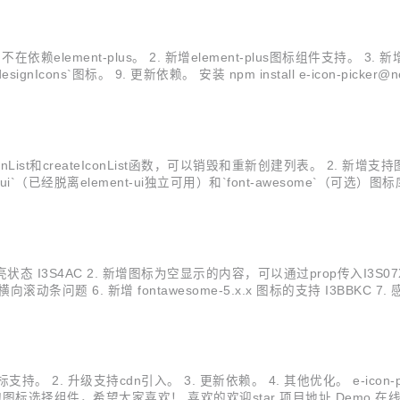
，不在依赖element-plus。 2. 新增element-plus图标组件支持。 3.
ext -S 快速使用 import {createApp} from 'vue'; import App f
royIconList和createIconList函数，可以销毁和重新创建列表。 2. 
t-ui的组件进行二次开发，所以在使用此...
布，请运行 `n...
. 更新依赖。 4. 其他优化。 e-icon-picker 图标选择组件 简洁大方，专为`element-ui`（已经脱离e
 在线测试 在线API 安装 因为项目使用了element-ui的组件进行二次