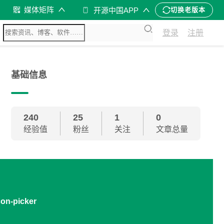
媒体矩阵
开源中国APP
切换老版本
登录
注册
基础信息
240
25
1
0
经验值
粉丝
关注
文章总量
con-picker