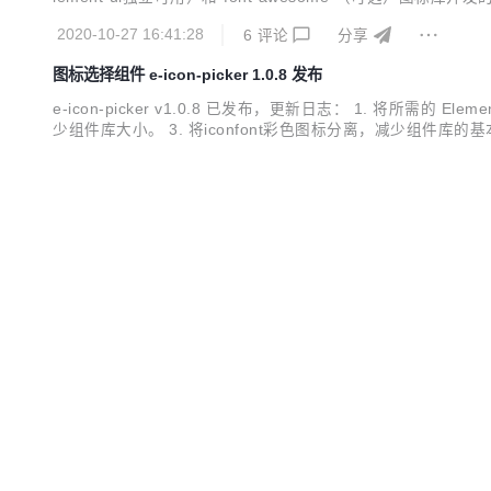
开发，所以在使用此组件前请安装element-ui组件库。 安装方式请参
2020-10-27 16:41:28
6
评论
分享
图标选择组件 e-icon-picker 1.0.8 发布
e-icon-picker v1.0.8 已发布，更新日志： 1. 将所需的 El
少组件库大小。 3. 将iconfont彩色图标分离，减少组件库的基本大小，
`（可选）图标
2020-10-14 15:25:53
3
评论
分享
图标选择组件 e-icon-picker 1.0.5 发布，新增阿里彩色图标支持
e-icon-picker v1.0.4 已发布，更新日志： 更新 Elemen
ment-ui和font-awesome图标库开发的图标选择组件，希望
件前请安装element-ui组件库。 安装方式请参考element-ui官网
2020-09-01 14:32:22
3
评论
分享
Novel 1.6.0 发布，新增网盘功能
Novel v1.6.0 已发布，更新日志： 新增个人网盘功能 新增接
后台管理系统，看了很多优秀的开源项目，从中发现了若依开
强大之处，便有了自己现在的novel。 它可以用于所有的W
2020-08-10 17:21:20
2
评论
分享
后台代码封装过后十分精简易...
Novel 1.5.0 发布，新增参数管理