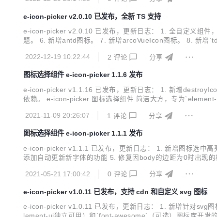
到body...
e-icon-picker v2.0.10 已发布，全新 TS 支持
e-icon-picker v2.0.10 已发布，更新日志： 1. 全自定义组件
题。 6. 新增antd图标。 7. 新增arcoVueIcon图标。 8. 新增`tdesignIcons`图标。 9. 更新依赖。 安装 npm install e-icon-picker@n
rom './App.vue'; imp...
2022-12-19 10:22:44
2
评论
分享
图标选择组件 e-icon-picker 1.1.6 发布
e-icon-picker v1.1.16 已发布，更新日志： 1. 新增dest
依赖。 e-icon-picker 图标选择组件 简洁大方，专为`element-ui`（已经脱离element-ui独立可用）和`font-awesome`（可选）图标库开发的图标选择组件，希望大家喜欢！ 喜欢的欢迎star 项目
地址 Demo 在线测试 在线API 安装 因为项目使用了elemen
2021-11-09 20:26:07
1
评论
分享
图标选择组件 e-icon-picker 1.1.1 发布
e-icon-picker v1.1.1 已发布，更新日志： 1. 新增图标选中高亮状态 I3S4AC 2. 新增图标为空显示的内容，可以通过prop传入I3S07X 3. 修复eIcon组件点击事件，事件冒泡问题 4. 调整目录以及
添加自动更新新字体的功能 5. 修复因body的边距为0时出现的横向滚动条问题 6. 新增 fontawesome-5.x.x 图标的支持 I3BBKC 7. 感谢元谷 PR 可自定义的icon 8. 感谢gyy PR icon增加title，提
高辨识度 e-icon-picker 图标选择组件 vue 3正式版本已经发
2021-05-21 17:00:42
0
评论
分享
e-icon-picker v1.0.11 已发布，支持 cdn 和自定义 svg 图标
e-icon-picker v1.0.11 已发布，更新日志： 1. 新增针对svg图标支持。 2. 升级支持cdn引入。 3
lement-ui独立可用）和`font-awesome`（可选）图标库开发的图标选择组件，希望大家喜欢！ 喜欢的欢迎star 项目地址 Demo