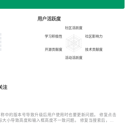
用户活跃度
关注
图标js名称中的版本号导致升级后用户使用时也要更新问题。 修复点击
侧图标大小导致高度和输入框高度不一致问题。 修复当搜索后，图
删除css ie兼容支持。 优化暂无图标文字样式。 优化默认追加