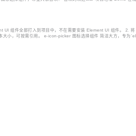
考element-ui官网的相关文档。eleme...
ement UI 组件全部打入到项目中，不在需要安装 Element UI 组件。 2. 将
可按需引用。 e-icon-picker 图标选择组件 简洁大方，专为`elemen
库开发的图标选择组件，希望大家喜欢！ 喜欢的欢迎star 项目地址 Demo 在线测试 在线...
O
t UI 版本以及 VUE 等版本。 添加iconfont彩色图标的支持。 添加三组icon
大家喜欢！ 喜欢的欢迎star 项目地址 Demo 在线测试 在线API 安装
的相关文档。element-ui官网 npm 安装...
口文档 线上cdn优化 修复登录时路由重定向出现的异常 修复passive-e
开源
×
AI ·
源框架，从她出现以来就一直关注，但发现其中的功能太过强大，部分
eb应用程序，如网站管理后台，网站会员中心，CMS，CRM，OA等