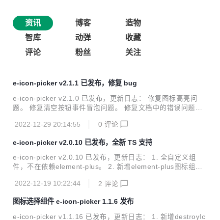
资讯
博客
造物
智库
动弹
收藏
评论
粉丝
关注
e-icon-picker v2.1.1 已发布，修复 bug
e-icon-picker v2.1.0 已发布，更新日志： 修复图标高亮问
题。 修复清空按钮事件冒泡问题。 修复文档中的错误问题。
修复图标js名称中的版本号导致升级后用户使用时也要更新问
2022-12-29 20:14:55
0
评论
题。 修复点击图片时，鼠标样式。 修复input size属性。 修
复设置滚动条。 修复图标对齐问题。 修复搜索过滤图标列表
e-icon-picker v2.0.10 已发布，全新 TS 支持
问题。 修复输入框左侧图标大小导致高度和输入框高度不一致
问题。 修复当搜索后，图标列表无法复原问题。 修复input框
e-icon-picker v2.0.10 已发布，更新日志： 1. 全自定义组
高度显示问题。 修复文档 复制成功 不显示问题。 修复文档
件，不在依赖element-plus。 2. 新增element-plus图标组件
当编译完后无法正常显示组件问题。 删除css ie兼容支持。 优
支持。 3. 新增ts支持。 4. 修复css样式影响问题。 5. 修复zI
化暂无图标文字样式。 优化默认追加到body...
2022-12-19 10:22:44
2
评论
ndex异常问题。 6. 新增antd图标。 7. 新增arcoVueIcon图
标。 8. 新增`tdesignIcons`图标。 9. 更新依赖。 安装 npm i
图标选择组件 e-icon-picker 1.1.6 发布
nstall e-icon-picker@next -S 快速使用 import {createApp} f
rom 'vue'; import App from './App.vue'; imp...
e-icon-picker v1.1.16 已发布，更新日志： 1. 新增destroyIc