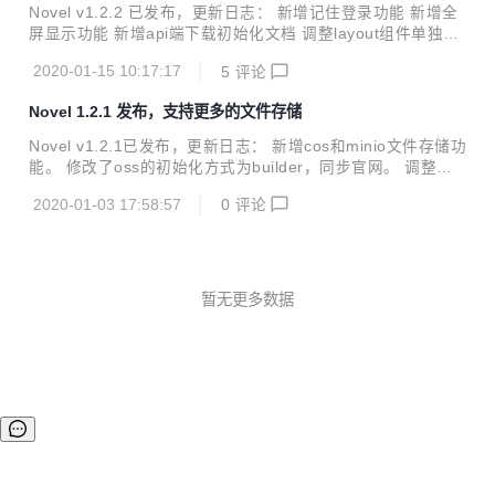
管理系统，看了很多优秀的开源项目，从中发现了若依开源框
Novel v1.2.2 已发布，更新日志： 新增记住登录功能 新增全
架，从她出现以来就一直关注，但发现其中的功能太过强大，
屏显示功能 新增api端下载初始化文档 调整layout组件单独分
部分功能也不太适合自己，并且自己也一直想要动手学习一下
类 调整vuex模块化分类 调整服务监控页面进行自适应兼容 调
若依的强大之处，便有了自己现在的novel...
2020-01-15 10:17:17
5
评论
整个人信息页面进行自适应兼容 修复操作日志查询问题 修复
因字体 Helvetica 问题产生的文字高度不一致问题 其他问题修
Novel 1.2.1 发布，支持更多的文件存储
复 Novel简介 一直想做一款后台管理系统，看了很多优秀的开
源项目，从中发现了若依开源框架，从她出现以来就一直关
Novel v1.2.1已发布，更新日志： 新增cos和minio文件存储功
注，但发现其中的功能太过强大，部分功能也不太适合自己，
能。 修改了oss的初始化方式为builder，同步官网。 调整了
并且自己也一直想要动手学习一下若依的强大之处，便有了自
在程序启动时自动检测创建bucketName。 调整了GlobalUtil
己现在的novel。 它可以用于所有的Web应用程序，如...
2020-01-03 17:58:57
0
评论
中静态变量注入问题，不再使用PostConstruct来赋值。 其他
细节优化 # Novel简介 一直想做一款后台管理系统，看了很多
优秀的开源项目，从中发现了若依开源框架，从她出现以来就
一直关注，但发现其中的功能太过强大，部分功能也不太适合
自己，并且自己也一直想要动手学习一下若依的强大之处，便
暂无更多数据
有了自己现在的novel。 它可以用于所有的Web应用程序，如
网站管理后台，网站会员...