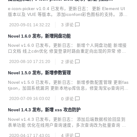
件 简洁大方，专为`element-ui`（已经脱离element-ui独立可
图标支持
用）和`font-awesome`（可选）图标库开发的图标选择组
e-icon-picker v1.0.4 已发布，更新日志： 更新 Element UI
件，希望大家喜欢！ 喜欢的欢迎star 项目地址 Demo 在线测
版本以及 VUE 等版本。 添加iconfont彩色图标的支持。 添加
试 在线...
三组iconfont彩色图标。 e-icon-picker 图标选择组件 简洁大
2020-09-01 14:32:22
3
评论
方，专为element-ui和font-awesome图标库开发的图标选择
组件，希望大家喜欢！ 喜欢的欢迎star 项目地址 Demo 在线
Novel 1.6.0 发布，新增网盘功能
测试 在线API 安装 因为项目使用了element-ui的组件进行二
次开发，所以在使用此组件前请安装element-ui组件库。 安装
Novel v1.6.0 已发布，更新日志： 新增个人网盘功能 新增接
方式请参考element-ui官网的相关文档。element-ui官网 npm
口文档 线上cdn优化 修复登录时路由重定向出现的异常 修复p
安装...
assive-events导致的页面警告 更新项目依赖 Novel 简介 一
2020-08-10 17:21:20
2
评论
直想做一款后台管理系统，看了很多优秀的开源项目，从中发
现了若依开源框架，从她出现以来就一直关注，但发现其中的
Novel 1.5.0 发布，新增参数管理
功能太过强大，部分功能也不太适合自己，并且自己也一直想
要动手学习一下若依的强大之处，便有了自己现在的novel。
Novel v1.5.0 已发布，更新日志： 新增参数配置管理 更新fas
它可以用于所有的Web应用程序，如网站管理后台，网站会员
tjson，加固系统漏洞 更新本地ip库信息，修复淘宝ip查询问题
中心，CMS，CRM，OA等等，当然，您也可以对她进行深度
修复代码生成mapper xml等问题 更新项目依赖 Novel 简介
定制，以做出更强系统。所有前端后台代码封装过后十分精简
2020-07-09 16:03:02
0
评论
一直想做一款后台管理系统，看了很多优秀的开源项目，从中
易...
发现了若依开源框架，从她出现以来就一直关注，但发现其中
Novel 1.4.3 发布，新增 xss 攻击防护
的功能太过强大，部分功能也不太适合自己，并且自己也一直
想要动手学习一下若依的强大之处，便有了自己现在的nove
Novel v1.4.3 已发布，更新日志： 添加后端数据校验回显到
l。 它可以用于所有的Web应用程序，如网站管理后台，网站
表单功能 优化在线用户查询速度，多次查询改为批量查询 优
会员中心，CMS，CRM，OA等等，当然，您也可以对她进行
化redis查询 新增xss攻击过滤 更新项目依赖 更新本地ip库 其
深度定制，以做出更强系统。所有前端后台代码封装过后十...
2020-04-17 17:43:01
4
评论
他优化 Novel 简介 一直想做一款后台管理系统，看了很多优