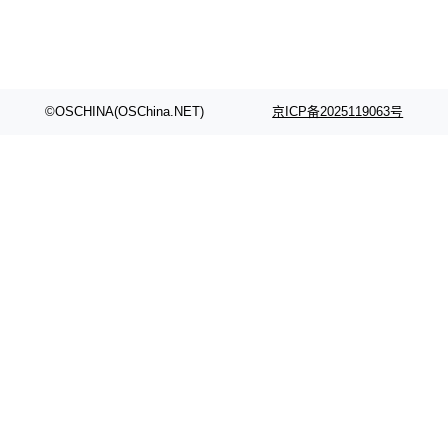
©OSCHINA(OSChina.NET)
京ICP备2025119063号