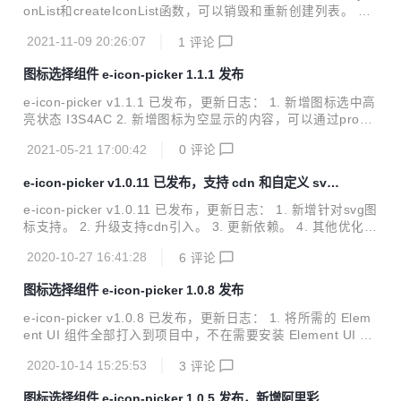
onList和createIconList函数，可以销毁和重新创建列表。 2.
新增支持图片方式的图标 ReloM 提供思路。 3. 修复已知bu
2021-11-09 20:26:07
1
评论
g。 4. 更新依赖。 e-icon-picker 图标选择组件 简洁大方，专
为`element-ui`（已经脱离element-ui独立可用）和`font-awe
图标选择组件 e-icon-picker 1.1.1 发布
some`（可选）图标库开发的图标选择组件，希望大家喜欢！
喜欢的欢迎star 项目地址 Demo 在线测试 在线API 安装 因为
e-icon-picker v1.1.1 已发布，更新日志： 1. 新增图标选中高
项目使用了element-ui的组件进行二次开发，所以在使用此...
亮状态 I3S4AC 2. 新增图标为空显示的内容，可以通过prop
传入I3S07X 3. 修复eIcon组件点击事件，事件冒泡问题 4. 调
2021-05-21 17:00:42
0
评论
整目录以及添加自动更新新字体的功能 5. 修复因body的边距
为0时出现的横向滚动条问题 6. 新增 fontawesome-5.x.x 图
e-icon-picker v1.0.11 已发布，支持 cdn 和自定义 svg
标的支持 I3BBKC 7. 感谢元谷 PR 可自定义的icon 8. 感谢gy
图标
y PR icon增加title，提高辨识度 e-icon-picker 图标选择组件
e-icon-picker v1.0.11 已发布，更新日志： 1. 新增针对svg图
vue 3正式版本已经发布，请运行 `n...
标支持。 2. 升级支持cdn引入。 3. 更新依赖。 4. 其他优化。
e-icon-picker 图标选择组件 简洁大方，专为`element-ui`
2020-10-27 16:41:28
6
评论
（已经脱离element-ui独立可用）和`font-awesome`（可
选）图标库开发的图标选择组件，希望大家喜欢！ 喜欢的欢迎
图标选择组件 e-icon-picker 1.0.8 发布
star 项目地址 Demo 在线测试 在线API 安装 因为项目使用了
element-ui的组件进行二次开发，所以在使用此组件前请安装
e-icon-picker v1.0.8 已发布，更新日志： 1. 将所需的 Elem
element-ui组件库。 安装方式请参考element-ui官网的相关文
ent UI 组件全部打入到项目中，不在需要安装 Element UI 组
档。eleme...
件。 2. 将 Element UI 和 font-awesome 图标库分离，可按
2020-10-14 15:25:53
3
评论
需引用，减少组件库大小。 3. 将iconfont彩色图标分离，减少
组件库的基本大小，可按需引用。 e-icon-picker 图标选择组
图标选择组件 e-icon-picker 1.0.5 发布，新增阿里彩色