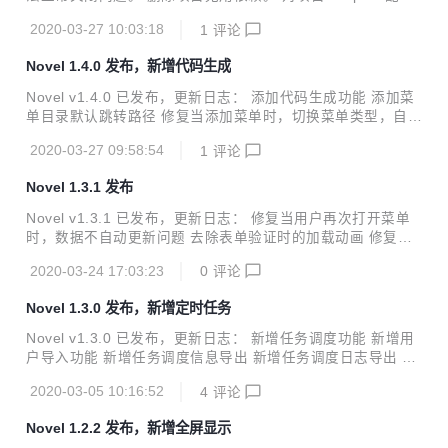
在的novel。 它可以用于所有的Web应用程序，如网站管理后
进行优化。 e-icon-picker 图标选择组件 简洁大方，专为elem
台，网站会...
2020-03-27 10:03:18
1
评论
ent-ui和font-awesome图标库开发的图标选择组件，希望大家
喜欢！ 喜欢的欢迎star 项目地址 Demo 在线测试 在线API 安
Novel 1.4.0 发布，新增代码生成
装 因为项目使用了element-ui的组件进行二次开发，所以在使
用此组件前请安装element-ui组件库。 安装方式请参考eleme
Novel v1.4.0 已发布，更新日志： 添加代码生成功能 添加菜
nt-ui官网的相关文档。element-ui官网 npm 安装 推荐使用 n
单目录默认跳转路径 修复当添加菜单时，切换菜单类型，自动
pm 的方式安装，它能更...
重置表单校验 修复全屏显示按钮点击文字以外的位置不能正常
2020-03-27 09:58:54
1
评论
点击问题 添加Axios对数据流的处理 添加对数据流的下载 其
他优化 <h1 style="text-align:left">Novel简介</h1> <p style
Novel 1.3.1 发布
="text-align:left">一直想做一款后台管理系统，看了很多优秀
的开源项目，从中发现了若依开源框架，从她出现以来就一直
Novel v1.3.1 已发布，更新日志： 修复当用户再次打开菜单
关注，但发现其中的功能太过强大，部分功能也不太适合自
时，数据不自动更新问题 去除表单验证时的加载动画 修复编
己，并且自己也一直想要动手学习一下若依的强大之处，便有
辑信息不能正常清空 关闭对话框事件进行优化 修复点击头像
了自己现在的...
2020-03-24 17:03:23
0
评论
下拉框外面时的鼠标样式 修复datatable排序图标换行问题 优
化Axios请求，添加消息框显示控制参数 显示loading动画参数
Novel 1.3.0 发布，新增定时任务
从view调至api中 升级e-icon-picker到最新版本，修复图标选
择器在ie下不能正常使用问题 将vue-cropper组件替换为最新
Novel v1.3.0 已发布，更新日志： 新增任务调度功能 新增用
版本 调整登录界面验证码的获取时间，避免用户等待 修复刷
户导入功能 新增任务调度信息导出 新增任务调度日志导出 新
新页面时，路由不能正常被激活的问题 修复新增定时任务时出
增datatable、treetable可以对超出部分文字进行隐藏 修复菜
现的任务id错误 修改验证码异...
2020-03-05 10:16:52
4
评论
单新增时改变类型导致的按钮存在隐藏属性 修复菜单控件不能
隐藏菜单问题 更新vue组件依赖版本 更新springboot等组件版
Novel 1.2.2 发布，新增全屏显示
本 优化java代码 其他问题优化 Novel简介 一直想做一款后台