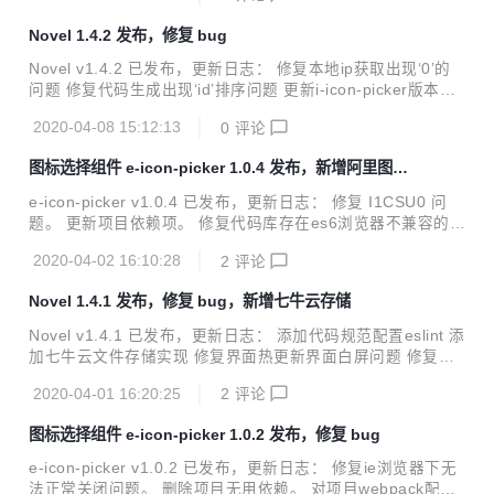
秀的开源项目，从中发现了若依开源框架，从她出现以来就一
Novel 1.4.2 发布，修复 bug
直关注，但发现其中的功能太过强大，部分功能也不太适合自
己，并且自己也一直想要动手学习一下若依的强大之处，便有
Novel v1.4.2 已发布，更新日志： 修复本地ip获取出现‘0’的
了自己现在的novel。 它可以用于所有的Web应用程序，如网
问题 修复代码生成出现‘id’排序问题 更新i-icon-picker版本，
站管理后台，网站会员中心，CMS，CRM，OA等等，当然，
新版本解决了es6问题 修复菜单添加错误信息未显示问题以及
您也可以对她进行深度定制，以做出更强系统。所有前端后台
2020-04-08 15:12:13
0
评论
添加错误问题 修复修改密码时，两次密码不一致错误以及dial
代码封装...
og未及时清空问题 优化角色菜单树选择功能 Novel 简介 一直
图标选择组件 e-icon-picker 1.0.4 发布，新增阿里图标
想做一款后台管理系统，看了很多优秀的开源项目，从中发现
库支持
了若依开源框架，从她出现以来就一直关注，但发现其中的功
e-icon-picker v1.0.4 已发布，更新日志： 修复 I1CSU0 问
能太过强大，部分功能也不太适合自己，并且自己也一直想要
题。 更新项目依赖项。 修复代码库存在es6浏览器不兼容的语
动手学习一下若依的强大之处，便有了自己现在的novel。 它
法。 添加iconfont图标库支持。 e-icon-picker 图标选择组件
可以用于所有的Web应用程序，如网站管理后台...
2020-04-02 16:10:28
2
评论
简洁大方，专为element-ui和font-awesome图标库开发的图
标选择组件，希望大家喜欢！ 喜欢的欢迎star 项目地址 Dem
Novel 1.4.1 发布，修复 bug，新增七牛云存储
o 在线测试 在线API 安装 因为项目使用了element-ui的组件
进行二次开发，所以在使用此组件前请安装element-ui组件
Novel v1.4.1 已发布，更新日志： 添加代码规范配置eslint 添
库。 安装方式请参考element-ui官网的相关文档。element-ui
加七牛云文件存储实现 修复界面热更新界面白屏问题 修复打
官网 npm 安装 推荐使...
包时uglifyjs-webpack-plugin插件对es6代码报错问题 更新fa
2020-04-01 16:20:25
2
评论
stjson到1.2.68，安全加固 更新springboot到2.2.6 其他优化
Novel 简介 一直想做一款后台管理系统，看了很多优秀的开源
图标选择组件 e-icon-picker 1.0.2 发布，修复 bug
项目，从中发现了若依开源框架，从她出现以来就一直关注，
但发现其中的功能太过强大，部分功能也不太适合自己，并且
e-icon-picker v1.0.2 已发布，更新日志： 修复ie浏览器下无
自己也一直想要动手学习一下若依的强大之处，便有了自己现
法正常关闭问题。 删除项目无用依赖。 对项目webpack配置