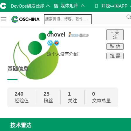
媒体矩阵
DevOps研发效能
开源中国APP
+ 关
cnovel
注
私 信
这个人没有介绍！
拉 黑
基础信息
240
25
1
0
经验值
粉丝
关注
文章总量
技术雷达