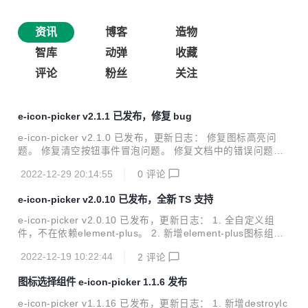
资讯
博客
造物
智库
动弹
收藏
评论
粉丝
关注
e-icon-picker v2.1.1 已发布，修复 bug
e-icon-picker v2.1.0 已发布，更新日志： 修复图标高亮问
题。 修复清空按钮事件冒泡问题。 修复文档中的错误问题。
修复图标js名称中的版本号导致升级后用户使用时也要更新问
2022-12-29 20:14:55
0
评论
题。 修复点击图片时，鼠标样式。 修复input size属性。 修
复设置滚动条。 修复图标对齐问题。 修复搜索过滤图标列表
e-icon-picker v2.0.10 已发布，全新 TS 支持
问题。 修复输入框左侧图标大小导致高度和输入框高度不一致
问题。 修复当搜索后，图标列表无法复原问题。 修复input框
e-icon-picker v2.0.10 已发布，更新日志： 1. 全自定义组
高度显示问题。 修复文档 复制成功 不显示问题。 修复文档
件，不在依赖element-plus。 2. 新增element-plus图标组件
当编译完后无法正常显示组件问题。 删除css ie兼容支持。 优
支持。 3. 新增ts支持。 4. 修复css样式影响问题。 5. 修复zI
化暂无图标文字样式。 优化默认追加到body...
2022-12-19 10:22:44
2
评论
ndex异常问题。 6. 新增antd图标。 7. 新增arcoVueIcon图
标。 8. 新增`tdesignIcons`图标。 9. 更新依赖。 安装 npm i
图标选择组件 e-icon-picker 1.1.6 发布
nstall e-icon-picker@next -S 快速使用 import {createApp} f
rom 'vue'; import App from './App.vue'; imp...
e-icon-picker v1.1.16 已发布，更新日志： 1. 新增destroyIc