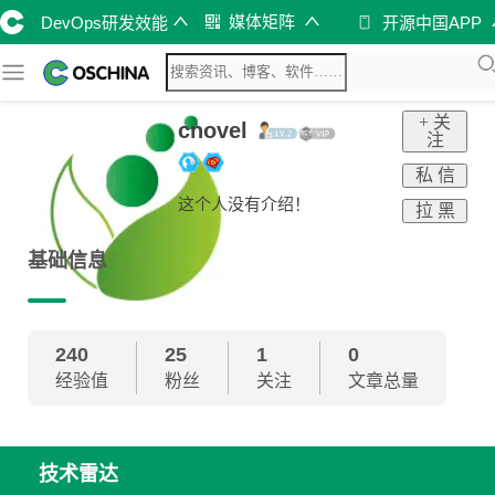
媒体矩阵
DevOps研发效能
开源中国APP
+ 关
cnovel
注
私 信
这个人没有介绍！
拉 黑
基础信息
240
25
1
0
经验值
粉丝
关注
文章总量
技术雷达