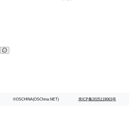
秀的开源项目，从中发现了若依开源框架，从她出现以来就一
直关注，但发现其中的功能太过强大，部分功能也不太适合自
己，并且自己也一直想要动手学习一下若依的强大之处，便有
了自己现在的novel。 它可以用于所有的Web应用程序，如网
站管理后台，网站会员中心，CMS，CRM，OA等等，当然，
您也可以对她进行深度定制，以做出更强系统。所有前端后台
代码封装...
©OSCHINA(OSChina.NET)
京ICP备2025119063号