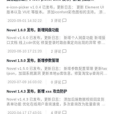
件 简洁大方，专为`element-ui`（已经脱离element-ui独立可
图标支持
用）和`font-awesome`（可选）图标库开发的图标选择组
e-icon-picker v1.0.4 已发布，更新日志： 更新 Element UI
件，希望大家喜欢！ 喜欢的欢迎star 项目地址 Demo 在线测
版本以及 VUE 等版本。 添加iconfont彩色图标的支持。 添加
试 在线...
三组iconfont彩色图标。 e-icon-picker 图标选择组件 简洁大
2020-09-01 14:32:22
3
评论
方，专为element-ui和font-awesome图标库开发的图标选择
组件，希望大家喜欢！ 喜欢的欢迎star 项目地址 Demo 在线
Novel 1.6.0 发布，新增网盘功能
测试 在线API 安装 因为项目使用了element-ui的组件进行二
次开发，所以在使用此组件前请安装element-ui组件库。 安装
Novel v1.6.0 已发布，更新日志： 新增个人网盘功能 新增接
方式请参考element-ui官网的相关文档。element-ui官网 npm
口文档 线上cdn优化 修复登录时路由重定向出现的异常 修复p
安装...
assive-events导致的页面警告 更新项目依赖 Novel 简介 一
2020-08-10 17:21:20
2
评论
直想做一款后台管理系统，看了很多优秀的开源项目，从中发
现了若依开源框架，从她出现以来就一直关注，但发现其中的
Novel 1.5.0 发布，新增参数管理
功能太过强大，部分功能也不太适合自己，并且自己也一直想
要动手学习一下若依的强大之处，便有了自己现在的novel。
Novel v1.5.0 已发布，更新日志： 新增参数配置管理 更新fas
它可以用于所有的Web应用程序，如网站管理后台，网站会员
tjson，加固系统漏洞 更新本地ip库信息，修复淘宝ip查询问题
中心，CMS，CRM，OA等等，当然，您也可以对她进行深度
修复代码生成mapper xml等问题 更新项目依赖 Novel 简介
定制，以做出更强系统。所有前端后台代码封装过后十分精简
2020-07-09 16:03:02
0
评论
一直想做一款后台管理系统，看了很多优秀的开源项目，从中
易...
发现了若依开源框架，从她出现以来就一直关注，但发现其中
Novel 1.4.3 发布，新增 xss 攻击防护
的功能太过强大，部分功能也不太适合自己，并且自己也一直
想要动手学习一下若依的强大之处，便有了自己现在的nove
Novel v1.4.3 已发布，更新日志： 添加后端数据校验回显到
l。 它可以用于所有的Web应用程序，如网站管理后台，网站
表单功能 优化在线用户查询速度，多次查询改为批量查询 优
会员中心，CMS，CRM，OA等等，当然，您也可以对她进行
化redis查询 新增xss攻击过滤 更新项目依赖 更新本地ip库 其
深度定制，以做出更强系统。所有前端后台代码封装过后十...
2020-04-17 17:43:01
4
评论
他优化 Novel 简介 一直想做一款后台管理系统，看了很多优