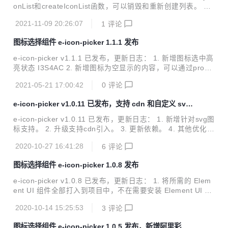
onList和createIconList函数，可以销毁和重新创建列表。 2.
新增支持图片方式的图标 ReloM 提供思路。 3. 修复已知bu
2021-11-09 20:26:07
1
评论
g。 4. 更新依赖。 e-icon-picker 图标选择组件 简洁大方，专
为`element-ui`（已经脱离element-ui独立可用）和`font-awe
图标选择组件 e-icon-picker 1.1.1 发布
some`（可选）图标库开发的图标选择组件，希望大家喜欢！
喜欢的欢迎star 项目地址 Demo 在线测试 在线API 安装 因为
e-icon-picker v1.1.1 已发布，更新日志： 1. 新增图标选中高
项目使用了element-ui的组件进行二次开发，所以在使用此...
亮状态 I3S4AC 2. 新增图标为空显示的内容，可以通过prop
传入I3S07X 3. 修复eIcon组件点击事件，事件冒泡问题 4. 调
2021-05-21 17:00:42
0
评论
整目录以及添加自动更新新字体的功能 5. 修复因body的边距
为0时出现的横向滚动条问题 6. 新增 fontawesome-5.x.x 图
e-icon-picker v1.0.11 已发布，支持 cdn 和自定义 svg
标的支持 I3BBKC 7. 感谢元谷 PR 可自定义的icon 8. 感谢gy
图标
y PR icon增加title，提高辨识度 e-icon-picker 图标选择组件
e-icon-picker v1.0.11 已发布，更新日志： 1. 新增针对svg图
vue 3正式版本已经发布，请运行 `n...
标支持。 2. 升级支持cdn引入。 3. 更新依赖。 4. 其他优化。
e-icon-picker 图标选择组件 简洁大方，专为`element-ui`
2020-10-27 16:41:28
6
评论
（已经脱离element-ui独立可用）和`font-awesome`（可
选）图标库开发的图标选择组件，希望大家喜欢！ 喜欢的欢迎
图标选择组件 e-icon-picker 1.0.8 发布
star 项目地址 Demo 在线测试 在线API 安装 因为项目使用了
element-ui的组件进行二次开发，所以在使用此组件前请安装
e-icon-picker v1.0.8 已发布，更新日志： 1. 将所需的 Elem
element-ui组件库。 安装方式请参考element-ui官网的相关文
ent UI 组件全部打入到项目中，不在需要安装 Element UI 组
档。eleme...
件。 2. 将 Element UI 和 font-awesome 图标库分离，可按
2020-10-14 15:25:53
3
评论
需引用，减少组件库大小。 3. 将iconfont彩色图标分离，减少
组件库的基本大小，可按需引用。 e-icon-picker 图标选择组
图标选择组件 e-icon-picker 1.0.5 发布，新增阿里彩色