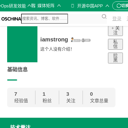
i
媒体矩阵
vOps研发效能
开源中国APP
切
登录
+ 关
注
iamstrong
私
信
这个人没有介绍！
拉
黑
基础信息
7
1
3
0
经验值
粉丝
关注
文章总量
技术雷达